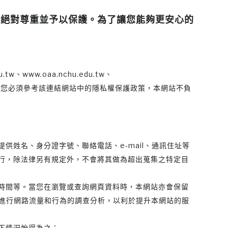
站絕對尊重並予以保護。為了讓您能夠更安心的
、www.oaa.nchu.edu.tw、
對外連結，您必須參考該連結網站中的隱私權保護政策，本網站不負
姓名、身分證字號、聯絡電話、e-mail、通訊住址等
行，除法律另有規定外，不會將其做為超出蒐集之特定目
時間等。當您在瀏覽或查詢網頁資料時，本網站亦會保留
部進行網路流量和行為的調查分析，以利於提升本網站的服
下情況始得為之：