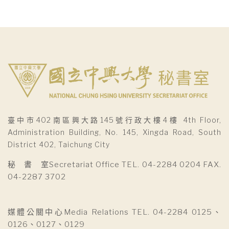
臺中市402南區興大路145號行政大樓4樓 4th Floor,
Administration Building, No. 145, Xingda Road, South
District 402, Taichung City
秘 書 室Secretariat Office TEL. 04-2284 0204 FAX.
04-2287 3702
媒體公關中心Media Relations TEL. 04-2284 0125、
0126、0127、0129