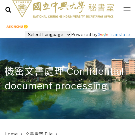
Powered by
Translate
機密文書處理 Confidential
document processing
Home
文書檔案 File