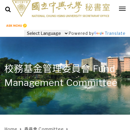
Powered by
Translate
校務基金管理委員會 Fund
Management Committee
Home
委員會 Committee