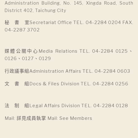
Administration Building, No. 145, Xingda Road, South
District 402, Taichung City
秘 書 室Secretariat Office TEL. 04-2284 0204 FAX.
04-2287 3702
媒體公關中心Media Relations TEL. 04-2284 0125、
0126、0127、0129
行政議事組Administration Affairs TEL. 04-2284 0603
文 書 組Docs & Files Division TEL. 04-2284 0256
法 制 組Legal Affairs Division TEL. 04-2284 0128
Mail: 詳見成員執掌 Mail: See Members