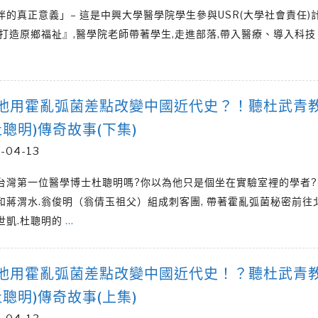
伴的真正意義」– 這是中興大學醫學院學生參與USR(大學社會責任)計
『打造原鄉福祉』,醫學院老師帶著學生,走進部落,帶入醫療、導入科
9 他用霍亂弧菌差點改變中國近代史？！聽杜武青
杜聰明)傳奇故事(下集)
-04-13
台灣第一位醫學博士杜聰明嗎?你以為他只是個坐在實驗室裡的學者?
和蔣渭水.翁俊明（翁倩玉祖父）組成刺客團, 帶著霍亂弧菌秘密前往
世凱.杜聰明的
…
8 他用霍亂弧菌差點改變中國近代史！？聽杜武青
杜聰明)傳奇故事(上集)