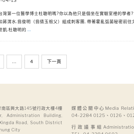
-04-13
台灣第一位醫學博士杜聰明嗎?你以為他只是個坐在實驗室裡的學者?
和蔣渭水.翁俊明（翁倩玉祖父）組成刺客團, 帶著霍亂弧菌秘密前往
世凱.杜聰明的
…
...
4
下一頁
2南區興大路145號行政大樓4樓
媒體公關中心Media Relatio
r, Administration Building,
04-2284 0125、0126、01
Xingda Road, South District
行政議事組Administration 
hung City