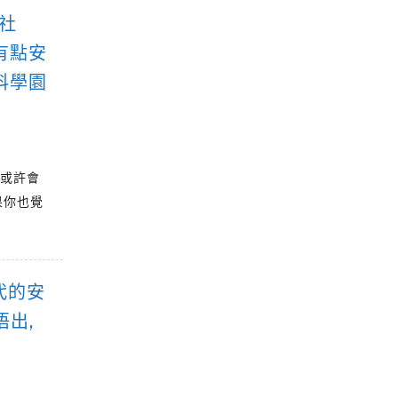
社
有點安
科學園
你或許會
果你也覺
代的安
出,