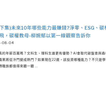
4(下集)未來10年哪些能力最賺錢?淨零、ESG、
飛，碳權教母-柳婉郁以第一線觀察告訴你
-08-04
真的年薪百萬嗎？文科生、理科生誰更有優勢？AI會取代碳盤查與森
職業將從冷門變成熱門？如果現在22歲，該投資哪種能力？不只是學
轉職族都值得來聽一聽
…