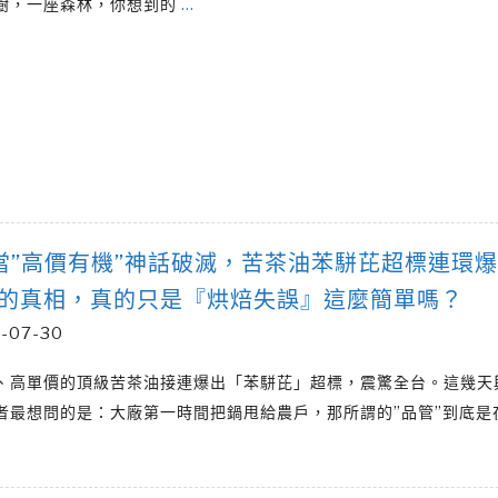
樹，一座森林，你想到的
…
2當”高價有機”神話破滅，苦茶油苯駢芘超標連環
的真相，真的只是『烘焙失誤』這麼簡單嗎？
-07-30
、高單價的頂級苦茶油接連爆出「苯駢芘」超標，震驚全台。這幾天
者最想問的是：大廠第一時間把鍋甩給農戶，那所謂的”品管”到底是