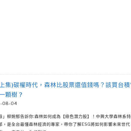
3(上集)碳權時代，森林比股票還值錢嗎？該買台
一顆樹 ?
-08-04
母」柳婉郁告訴你:森林如何成為【綠色潛力股】！中興大學森林系
郁，是全台最懂森林經濟的專家，帶你了解ESG將如何影響未來世代