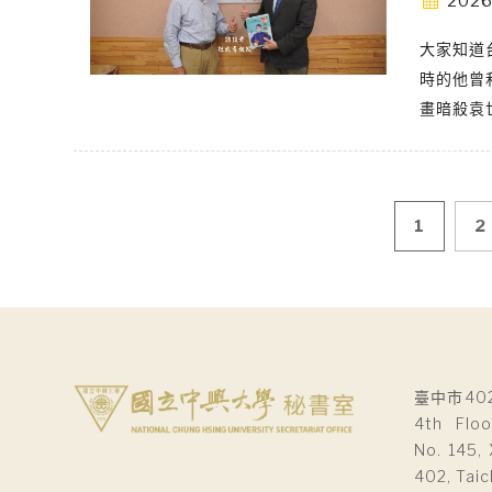
2026
大家知道
時的他曾
畫暗殺袁
文
1
2
章
導
覽
臺中市40
4th Floo
No. 145, 
402, Taic