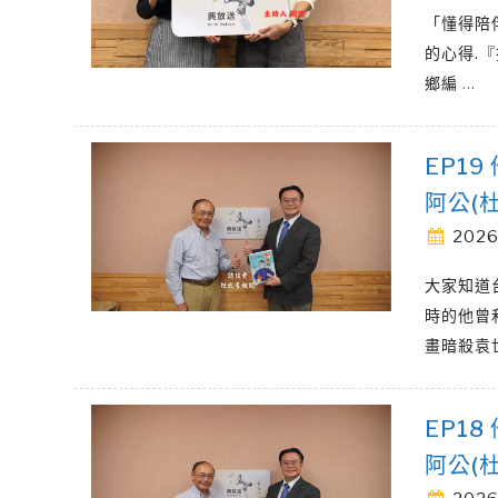
「懂得陪
的心得.
鄉編
…
EP1
阿公(
2026
大家知道
時的他曾
畫暗殺袁
EP1
阿公(