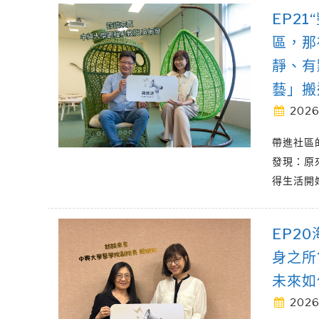
EP2
區，那
靜、有
藝」搬
2026
帶進社區
發現：原
得生活開
EP2
身之所
未來如
2026