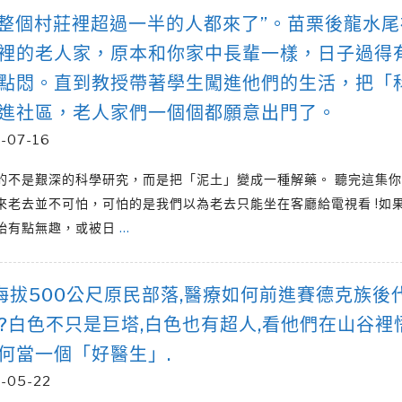
1“整個村莊裡超過一半的人都來了”。苗栗後龍水尾
裡的老人家，原本和你家中長輩一樣，日子過得
點悶。直到教授帶著學生闖進他們的生活，把「
進社區，老人家們一個個都願意出門了。
-07-16
的不是艱深的科學研究，而是把「泥土」變成一種解藥。 聽完這集
來老去並不可怕，可怕的是我們以為老去只能坐在客廳給電視看 !如
始有點無趣，或被日
…
0海拔500公尺原民部落,醫療如何前進賽德克族後
?白色不只是巨塔,白色也有超人,看他們在山谷裡悟
何當一個「好醫生」.
-05-22