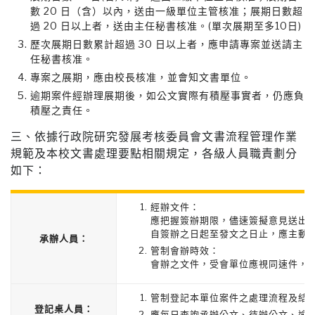
數 20 日（含）以內，送由一級單位主管核准；展期日數超
過 20 日以上者，送由主任秘書核准。(單次展期至多10日)
歷次展期日數累計超過 30 日以上者，應申請專案並送請主
任秘書核准。
專案之展期，應由校長核准，並會知文書單位。
逾期案件經辦理展期後，如公文實際有積壓事實者，仍應負
積壓之責任。
三、依據行政院研究發展考核委員會文書流程管理作業
規範及本校文書處理要點相關規定，各級人員職責劃分
如下：
經辦文件：
應把握簽辦期限，儘速簽擬意見送出
自簽辦之日起至發文之日止，應主動
承辦人員：
管制會辦時效：
會辦之文件，受會單位應視同速件，
管制登記本單位案件之處理流程及結
登記桌人員：
應每日查詢承辦公文、待辦公文、逾