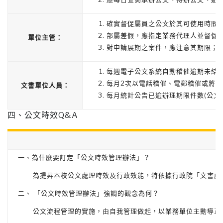
確實督促屬員之公文於其可使用時間
部屬差假，應指定業務代理人並督促
單位主管：
對申請展期之案件，應注意其期限；
每週電子公文系統自動稽催逾期未結
每月2次以電話稽催、電郵稽催或將
文書單位人員：
每月統計公告已逾辦理期限件數(公文
四、公文時效Q&A
一、為什麼要訂定「公文時效管理辦法」？
為提昇本校公文處理時效及行政效能，特依據行政院「文書處
二、 「公文時效管理辦法」強調的觀念為何？
公文流程管理的實施，由自我管理做起，以業務單位主動導正