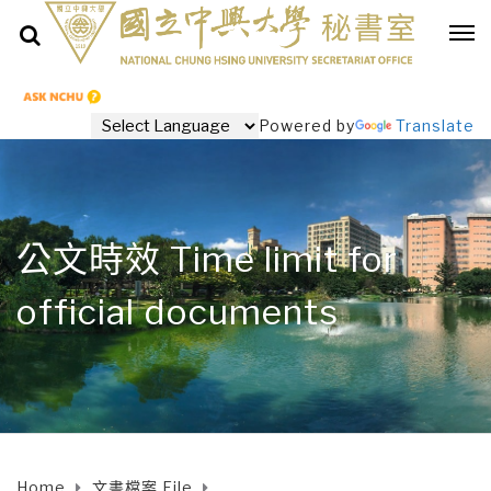
Powered by
Translate
公文時效 Time limit for
official documents
Home
文書檔案 File