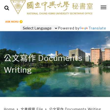
Powered by
Translate
公文寫作 Documents
Writing
Home
文書檔案 File
公文寫作 Documents Writing