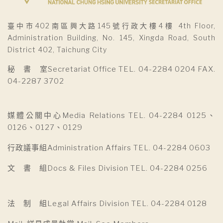
臺中市402南區興大路145號行政大樓4樓 4th Floor,
Administration Building, No. 145, Xingda Road, South
District 402, Taichung City
秘 書 室Secretariat Office TEL. 04-2284 0204 FAX.
04-2287 3702
媒體公關中心Media Relations TEL. 04-2284 0125、
0126、0127、0129
行政議事組Administration Affairs TEL. 04-2284 0603
文 書 組Docs & Files Division TEL. 04-2284 0256
法 制 組Legal Affairs Division TEL. 04-2284 0128