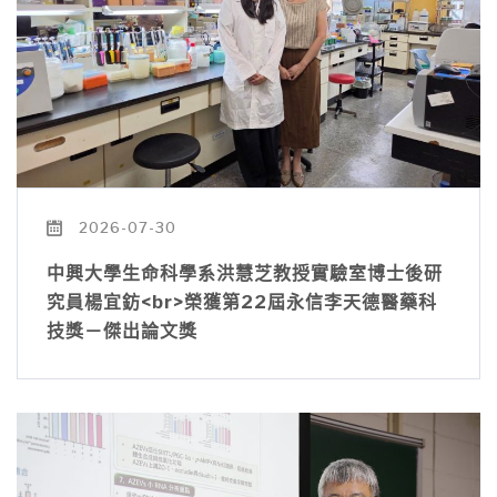
2026-07-30
中興大學生命科學系洪慧芝教授實驗室博士後研
究員楊宜鈁<br>榮獲第22屆永信李天德醫藥科
技獎－傑出論文獎