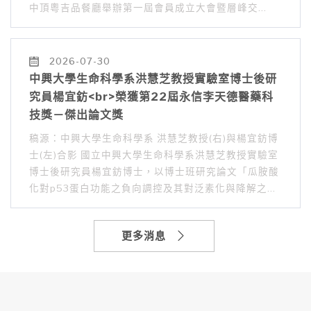
中頂粵吉品餐廳舉辦第一屆會員成立大會暨層峰交…
2026-07-30
中興大學生命科學系洪慧芝教授實驗室博士後研
究員楊宜鈁<br>榮獲第22屆永信李天德醫藥科
技獎－傑出論文獎
稿源：中興大學生命科學系 洪慧芝教授(右)與楊宜鈁博
士(左)合影 國立中興大學生命科學系洪慧芝教授實驗室
博士後研究員楊宜鈁博士，以博士班研究論文「瓜胺酸
化對p53蛋白功能之負向調控及其對泛素化與降解之…
更多消息