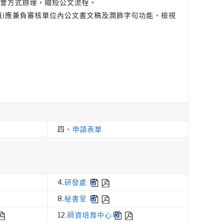
會方式辦理，縮短公文流桯。
員)應兼負審核單位內公文書文稿及潤飾字句功能、檢視
四、
申請表單
4.
研發處
8.
秘
書室
12.
師資培育中心