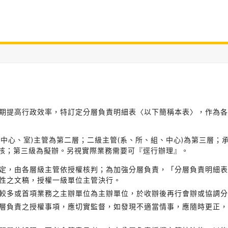
期提高行政效率，特訂定分層負責明細表〈以下簡稱本表〉，作為各
中心、室)主管為第二層；二級主管(系、所、組、中心)為第三層；
核；第三級為擬辦。另視實際業務需要可『逕行辦理』。
定，由各層級主管依授權核判；為加強分層負責，「分層負責明細表
性之文稿，授權一級單位主管決行。
較多或首項業務之主辦單位為主辦單位，於收辦後再行會辦或協調分
層負責之授權事項，應切實監督，如發現不適當情事，應隨時更正，