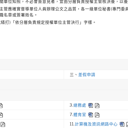
關單位知照，不必會簽意見者，宜由分層負責授權主管核決後，以後
主管應確實督導單位人員辦理公文之品質，各一級單位秘書(專門委
職名章或簽署姓名。
或繕打)「依分層負責規定授權單位主管決行」字樣。
三、
差假申請
3.
總務處
7.
體育室
11.
計算機及資訊網路中心