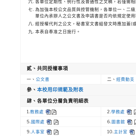
各單位定期性、例行性及普通性之文稿，若僅需相
為加強本校公文品質與控管機制，各單位一、二級
單位內承辦人之公文書及申請書是否均依規定使用
經授權代判之公文，秘書室文書組發文時應加蓋(
本表自奉准之日施行。
貳、共同授權事項
一、
公文書
二、
經費動支
參、
本校用印規範及附表
肆、各單位分層負責明細表
1.
教務處
2.
學務處
5.
國際處
6.
圖書館
9.
人事室
10.
主計室