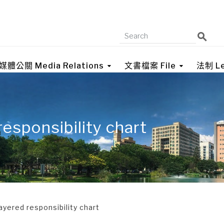
媒體公關 Media Relations
文書檔案 File
法制 Le
onsibility chart
ed responsibility chart