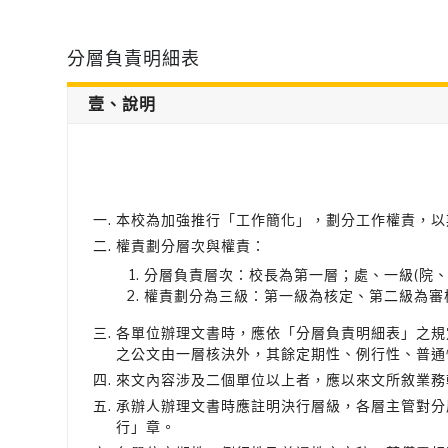
分層負責明細表
壹、說明
本校為加強推行「工作簡化」，劃分工作權責，以
權責劃分層次與權責：
分層負責層次：校長為第一層；處、一級(院、
權責劃分為三級：第一級為核定、第二級為審
各單位辦理文書時，應依「分層負責明細表」之規
之公文由一層核決外，其餘定期性、例行性、普通
來文內容涉及二個單位以上者，應以來文所敘業務
承辦人辦理文書時應註明決行層級，各層主管對分
行」章。