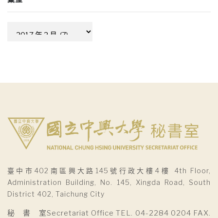
彙
整
臺中市402南區興大路145號行政大樓4樓 4th Floor,
Administration Building, No. 145, Xingda Road, South
District 402, Taichung City
秘 書 室Secretariat Office TEL. 04-2284 0204 FAX.