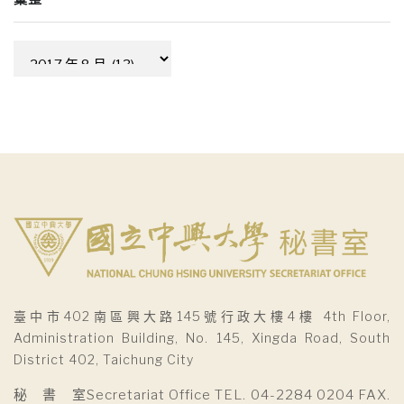
彙
整
臺中市402南區興大路145號行政大樓4樓 4th Floor,
Administration Building, No. 145, Xingda Road, South
District 402, Taichung City
秘 書 室Secretariat Office TEL. 04-2284 0204 FAX.