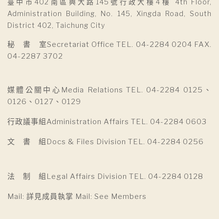
臺中市402南區興大路145號行政大樓4樓 4th Floor,
Administration Building, No. 145, Xingda Road, South
District 402, Taichung City
秘 書 室Secretariat Office TEL. 04-2284 0204 FAX.
04-2287 3702
媒體公關中心Media Relations TEL. 04-2284 0125、
0126、0127、0129
行政議事組Administration Affairs TEL. 04-2284 0603
文 書 組Docs & Files Division TEL. 04-2284 0256
法 制 組Legal Affairs Division TEL. 04-2284 0128
Mail: 詳見成員執掌 Mail: See Members