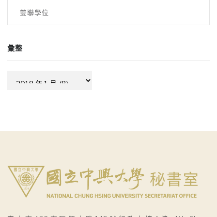
雙聯學位
彙整
彙
整