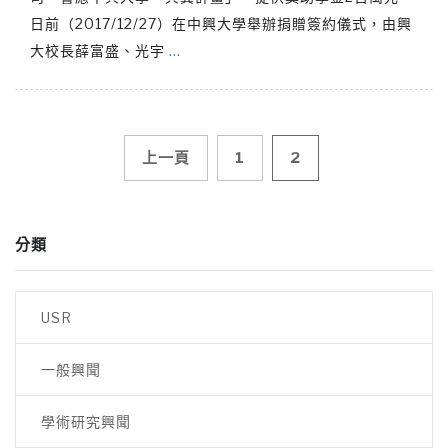
日前（2017/12/27）在中興大學舉辦捐贈簽約儀式，由興
大校長薛富盛、光宇
…
文
上一頁
1
2
章
分類
導
覽
USR
一般興聞
學術研究興聞