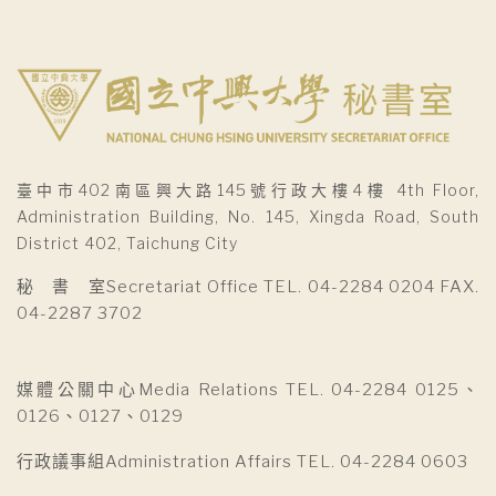
臺中市402南區興大路145號行政大樓4樓 4th Floor,
Administration Building, No. 145, Xingda Road, South
District 402, Taichung City
秘 書 室Secretariat Office TEL. 04-2284 0204 FAX.
04-2287 3702
媒體公關中心Media Relations TEL. 04-2284 0125、
0126、0127、0129
行政議事組Administration Affairs TEL. 04-2284 0603