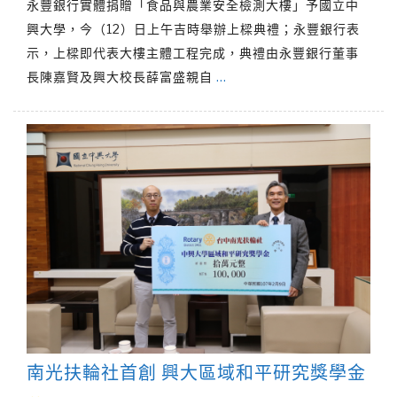
永豐銀行實體捐贈「食品與農業安全檢測大樓」予國立中
興大學，今（12）日上午吉時舉辦上樑典禮；永豐銀行表
示，上樑即代表大樓主體工程完成，典禮由永豐銀行董事
長陳嘉賢及興大校長薛富盛親自
…
南光扶輪社首創 興大區域和平研究獎學金