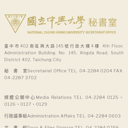
臺中市402南區興大路145號行政大樓4樓 4th Floor,
Administration Building, No. 145, Xingda Road, South
District 402, Taichung City
秘 書 室Secretariat Office TEL. 04-2284 0204 FAX.
04-2287 3702
媒體公關中心Media Relations TEL. 04-2284 0125、
0126、0127、0129
行政議事組Administration Affairs TEL. 04-2284 0603
文 書 組Docs & Files Division TEL. 04-2284 0256