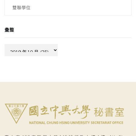
雙聯學位
彙整
彙
整