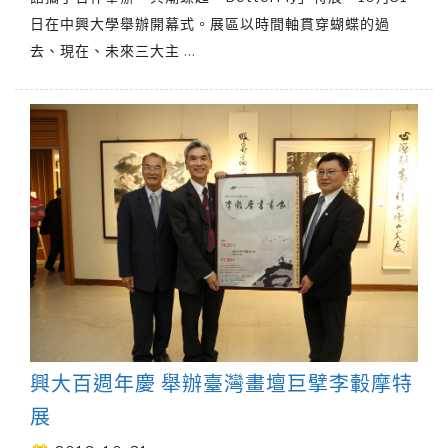
日在中興大學舉辦開幕式。展區以時間軸貫穿蝴蝶的過
去、現在、未來三大主
…
興大百週年慶 舉辦臺灣畫壇巨擘李轂摩特
展