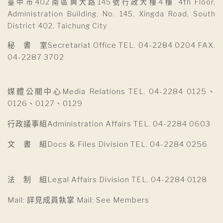
臺中市402南區興大路145號行政大樓4樓 4th Floor,
Administration Building, No. 145, Xingda Road, South
District 402, Taichung City
秘 書 室Secretariat Office TEL. 04-2284 0204 FAX.
04-2287 3702
媒體公關中心Media Relations TEL. 04-2284 0125、
0126、0127、0129
行政議事組Administration Affairs TEL. 04-2284 0603
文 書 組Docs & Files Division TEL. 04-2284 0256
法 制 組Legal Affairs Division TEL. 04-2284 0128
Mail: 詳見成員執掌 Mail: See Members