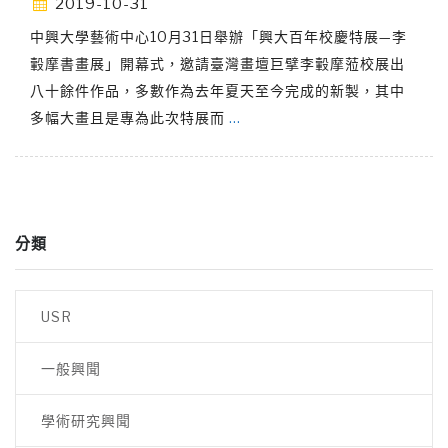
2019-10-31
中興大學藝術中心10月31日舉辦「興大百年校慶特展—李
轂摩書畫展」開幕式，邀請臺灣畫壇巨擘李轂摩蒞校展出
八十餘件作品，多數作為去年夏天至今完成的新製，其中
多幅大畫且是專為此次特展而
…
分類
USR
一般興聞
學術研究興聞