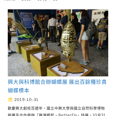
興大與科博館合辦蝴蝶展 展出百餘種珍貴
蝴蝶標本
2019-10-31
歡慶興大創校百週年，國立中興大學與國立自然科學博物
館攜手合作舉辦「興潮蝶起‧BetterFly」特展，10月31