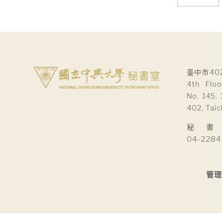
章
導
覽
臺中市40
4th Floo
No. 145, 
402, Taic
秘 書 室Se
04-2284
管理