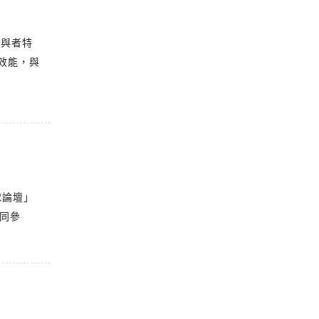
參與者特
效能，與
球論壇」
共同參