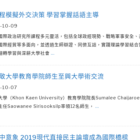
程模擬外交決策 學習掌握話語主導
-10-09
國際政治研究所課程多元靈活，包括全球政經現勢、戰略軍事安全、
國際經貿等多面向，並透過生師辯證、同儕互詰，實踐理論學習結合
翻轉學習與深耕大學社會
…
敬大學教育學院師生至興大學術交流
-10-07
（Khon Kaen University）教育學院院長Sumalee Chaijar
Saowanee Sirisooksilp率領12名師生，
…
中意象 2019現代直接民主論壇成為國際橋樑