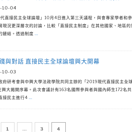
-10-04
9現代直接民主全球論壇」10月4日進入第三天議程，與會專家學者和
灣現況更深層次的討論，比較「直接民主制度」在其他國家、地區的
的鏈結。透過制度
…
踐與對話 直接民主全球論壇興大開幕
-10-03
政府研考會與中興大學法政學院共同主辦的「2019現代直接民主全
日在興大揭開序幕。此次會議計有163名國際參與者與國內師生172名
直接民主進行4
…
1
...
3
4