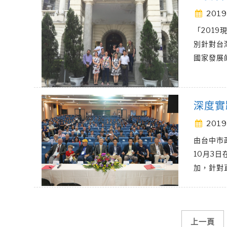
2019
「201
別針對台
國家發展
深度實
2019
由台中市
10月3
加，針對
文
上一頁