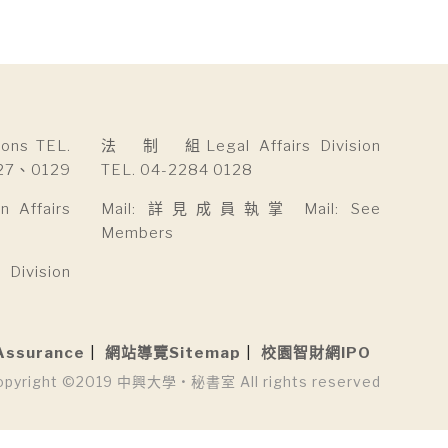
ns TEL.
法 制 組Legal Affairs Division
27、0129
TEL. 04-2284 0128
Affairs
Mail: 詳見成員執掌 Mail: See
Members
ivision
Assurance
網站導覽Sitemap
校園智財網IPO
opyright ©2019 中興大學 • 秘書室 All rights reserved