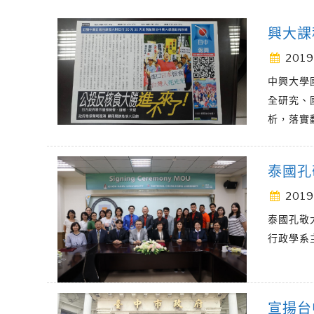
興大課
2019
中興大學
全研究、
析，落實
泰國孔
2019
泰國孔敬大學
行政學系主任
宣揚台