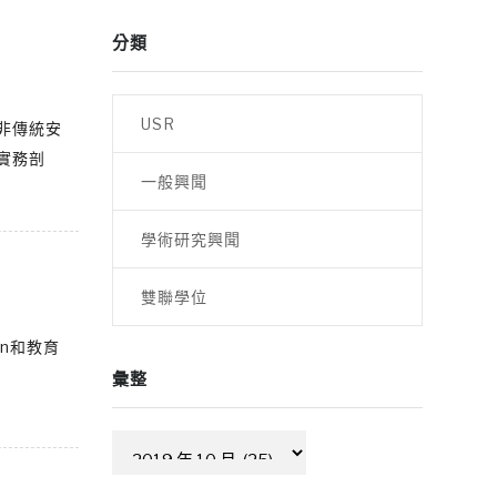
分類
USR
非傳統安
實務剖
一般興聞
學術研究興聞
雙聯學位
oen和教育
彙整
彙
整