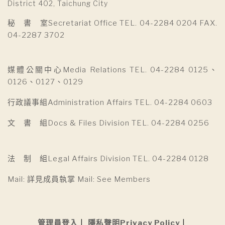
District 402, Taichung City
秘 書 室Secretariat Office TEL. 04-2284 0204 FAX.
04-2287 3702
媒體公關中心Media Relations TEL. 04-2284 0125、
0126、0127、0129
行政議事組Administration Affairs TEL. 04-2284 0603
文 書 組Docs & Files Division TEL. 04-2284 0256
法 制 組Legal Affairs Division TEL. 04-2284 0128
Mail: 詳見成員執掌 Mail: See Members
管理員登入
隱私聲明Privacy Policy