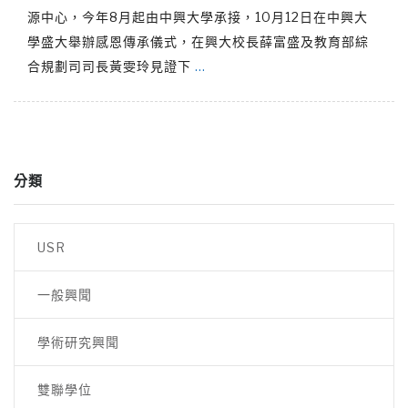
源中心，今年8月起由中興大學承接，10月12日在中興大
學盛大舉辦感恩傳承儀式，在興大校長薛富盛及教育部綜
合規劃司司長黃雯玲見證下
…
分類
USR
一般興聞
學術研究興聞
雙聯學位