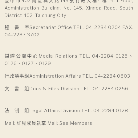
臺中市402南區興大路145號行政大樓4樓 4th Floor,
Administration Building, No. 145, Xingda Road, South
District 402, Taichung City
秘 書 室Secretariat Office TEL. 04-2284 0204 FAX.
04-2287 3702
媒體公關中心Media Relations TEL. 04-2284 0125、
0126、0127、0129
行政議事組Administration Affairs TEL. 04-2284 0603
文 書 組Docs & Files Division TEL. 04-2284 0256
法 制 組Legal Affairs Division TEL. 04-2284 0128
Mail: 詳見成員執掌 Mail: See Members