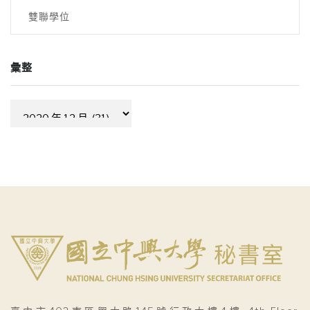
雙聯學位
彙整
彙
整