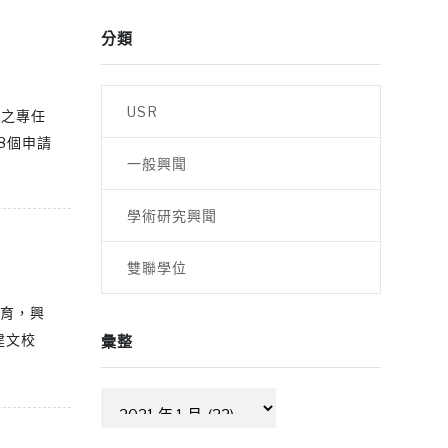
分類
USR
下之專任
8個申請
一般興聞
學術研究興聞
雙聯學位
教育，興
建文校
彙整
彙
整