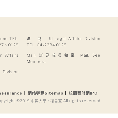
ns TEL.
法 制 組Legal Affairs Division
27、0129
TEL. 04-2284 0128
Affairs
Mail: 詳見成員執掌 Mail: See
Members
ivision
Assurance
網站導覽Sitemap
校園智財網IPO
opyright ©2019 中興大學 • 秘書室 All rights reserved