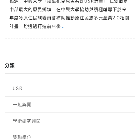
稿源：中興大學「霧里花見原民共好USR計畫」 仁愛鄉是
中部最大的原民鄉鎮，在中興大學協助與積極輔導下於今
年度獲原住民族委員會補助推動原住民族多元產業2.0相關
計畫，盼透過打造前店後
…
分類
USR
一般興聞
學術研究興聞
雙聯學位