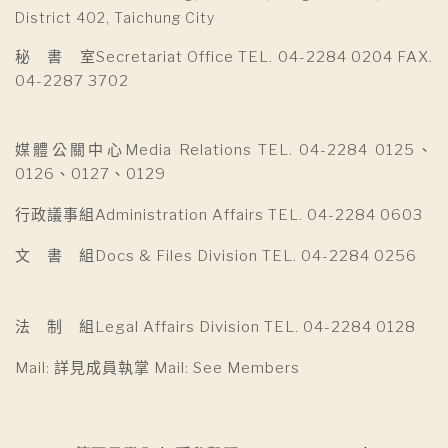
District 402, Taichung City
秘 書 室Secretariat Office TEL. 04-2284 0204 FAX.
04-2287 3702
媒體公關中心Media Relations TEL. 04-2284 0125、
0126、0127、0129
行政議事組Administration Affairs TEL. 04-2284 0603
文 書 組Docs & Files Division TEL. 04-2284 0256
法 制 組Legal Affairs Division TEL. 04-2284 0128
Mail: 詳見成員執掌 Mail: See Members