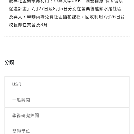
慶典花籃循環再利用！中興大學USR「園藝輔療-長者健康
促進計畫」7月27日及8月5日分別在苗栗後龍鎮水尾社區
及興大，舉辦兩場免費社區插花課程，回收利用7月26日薛
校長卸任茶會及8月
…
分類
USR
一般興聞
學術研究興聞
雙聯學位