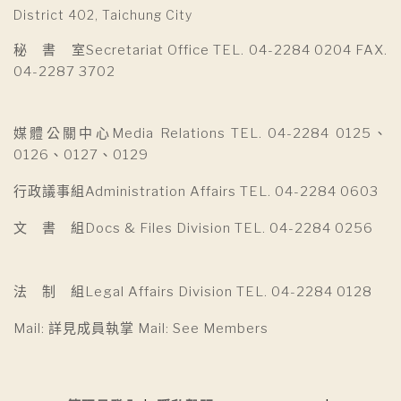
District 402, Taichung City
秘 書 室Secretariat Office TEL. 04-2284 0204 FAX.
04-2287 3702
媒體公關中心Media Relations TEL. 04-2284 0125、
0126、0127、0129
行政議事組Administration Affairs TEL. 04-2284 0603
文 書 組Docs & Files Division TEL. 04-2284 0256
法 制 組Legal Affairs Division TEL. 04-2284 0128
Mail: 詳見成員執掌 Mail: See Members