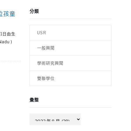
分類
位孩童
USR
1日由生
du )
一般興聞
學術研究興聞
雙聯學位
彙整
彙
整