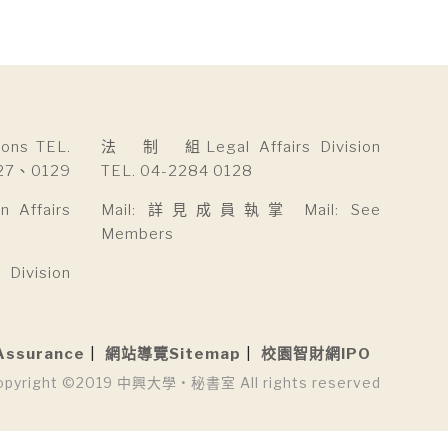
ns TEL.
法 制 組Legal Affairs Division
27、0129
TEL. 04-2284 0128
Affairs
Mail: 詳見成員執掌 Mail: See
Members
ivision
Assurance
網站導覽Sitemap
校園智財網IPO
opyright ©2019 中興大學 • 秘書室 All rights reserved