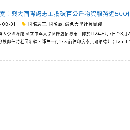
度！興大國際處志工攜破百公斤物資服務近500
-08-31
國際志工
,
國際處
,
綠色大學社會實踐
興大學國際處 國立中興大學國際處招募志工隊於112年8月7日至8月2
授鄭任鈞老師帶領，師生一行17人前往印度泰米爾納德邦 ( Tamil Na