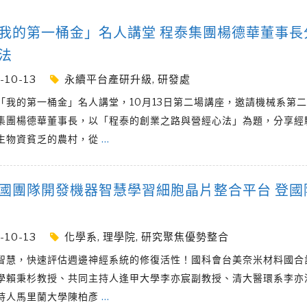
我的第一桶金」名人講堂 程泰集團楊德華董事長
法
-10-13
永續平台產研升級
,
研發處
「我的第一桶金」名人講堂，10月13日第二場講座，邀請機械系第
集團楊德華董事長，以「程泰的創業之路與營經心法」為題，分享經
生物資貧乏的農村，從
…
國團隊開發機器智慧學習細胞晶片整合平台 登國
-10-13
化學系
,
理學院
,
研究聚焦優勢整合
智慧，快速評估週邊神經系統的修復活性！國科會台美奈米材料國合
學賴秉杉教授、共同主持人逢甲大學李亦宸副教授、清大醫環系李亦
持人馬里蘭大學陳柏彥
…