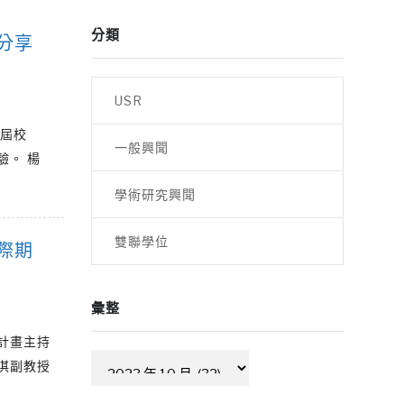
分類
分享
USR
二屆校
一般興聞
驗。 楊
學術研究興聞
雙聯學位
際期
彙整
計畫主持
彙
淇副教授
整