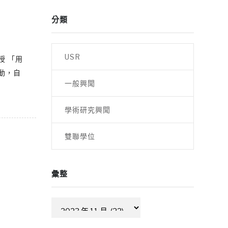
分類
USR
授 「用
動，自
一般興聞
學術研究興聞
雙聯學位
彙整
彙
整