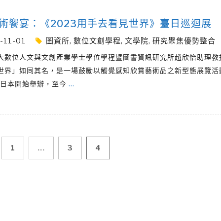
術饗宴：《2023用手去看見世界》臺日巡迴展
-11-01
圖資所
,
數位文創學程
,
文學院
,
研究聚焦優勢整合
大數位人文與文創產業學士學位學程暨圖書資訊研究所趙欣怡助理教
世界」如同其名，是一場鼓勵以觸覺感知欣賞藝術品之新型態展覽活
年由日本開始舉辦，至今
…
1
...
3
4