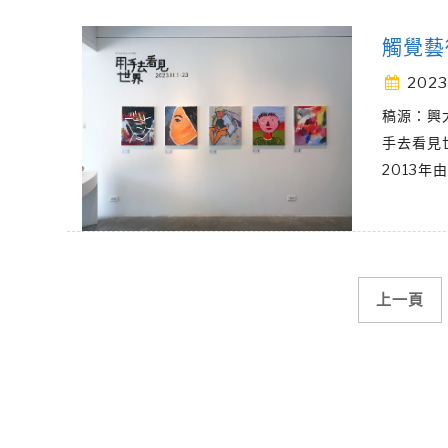
觸覺藝
2023
稿源：興
手去看見
2013
文
上一頁
章
導