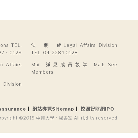
ns TEL.
法 制 組Legal Affairs Division
27、0129
TEL. 04-2284 0128
Affairs
Mail: 詳見成員執掌 Mail: See
Members
ivision
Assurance
網站導覽Sitemap
校園智財網IPO
opyright ©2019 中興大學 • 秘書室 All rights reserved