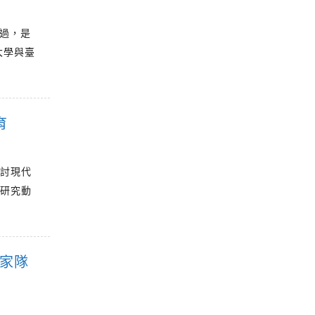
通過，是
大學與臺
育
探討現代
。研究動
國家隊