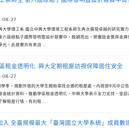
-08-27
興大學環工系 國立中興大學環境工程系師生再次展現卓越的研究實
第六屆綠點子國際發明暨設計競賽中，脫穎而出，榮獲鈦金獎與金牌
爭光。此競賽共有來自
…
區租金透明化 興大定期租屋訪視保障居住安全
-08-27
開學季，規劃外宿的大學生開始尋找合適的租屋處。內政部8月中公
租金統計資料，推動學區租金透明化，中興大學表示全力支持，並認
了解租屋行情，有利租
…
加入 全臺規模最大「臺灣國立大學系統」成員數達