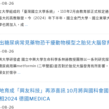
-08-26
國立大學組成的「臺灣國立大學系統」，110年2月由教育部正式核定
最大的高教聯盟。今（2024）年下半年，國立金門大學、國立東華
學也將加入，成
…
出糖尿病常見藥物恐干擾動物模型之胎兒大腦發
-08-26
興大學研發處 國立中興大學生命科學系林赫教授團隊以一系列研究
尿病用藥metformin (二甲雙胍)是否對於胎兒大腦發育有所影響
婦女於懷孕
…
地育成「興友科技」再添喜訊 10月將與國科會
2024 德國MEDICA
-08-26