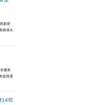
力與創新
獎兩項大
告全國各
為該政策
14校