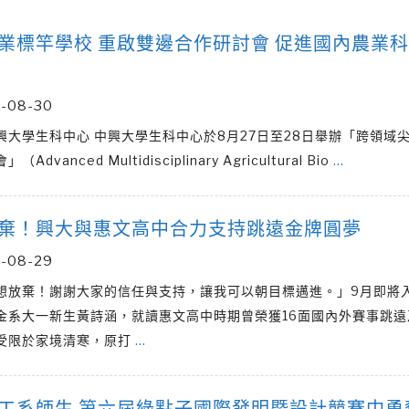
業標竿學校 重啟雙邊合作研討會 促進國內農業
-08-30
興大學生科中心 中興大學生科中心於8月27日至28日舉辦「跨領域
Advanced Multidisciplinary Agricultural Bio
…
棄！興大與惠文高中合力支持跳遠金牌圓夢
-08-29
想放棄！謝謝大家的信任與支持，讓我可以朝目標邁進。」9月即將
金系大一新生黃詩涵，就讀惠文高中時期曾榮獲16面國內外賽事跳遠
受限於家境清寒，原打
…
工系師生 第六屆綠點子國際發明暨設計競賽中勇