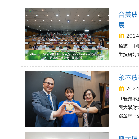
台美農
展
2024
稿源：中
生技研討會」（
永不放
2024
「我還不
興大學財
跳金牌。
興大環