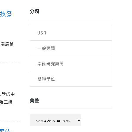
分類
科技發
USR
尖端農業
一般興聞
學術研究興聞
雙聯學位
入學的中
彙整
及三級
彙
整
奪佳