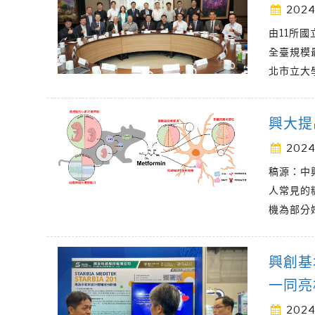
2024
由11所
全臺規模
北市立大
興大提
2024
稿源：中
人常見的糖
機為部分
興創基
一同亮相
2024