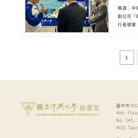
稿源：中
創公司「
行長領軍
文
1
章
導
覽
臺中市40
4th Floo
No. 145, 
402, Taic