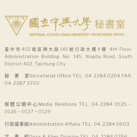
臺中市402南區興大路145號行政大樓4樓 4th Floor,
Administration Building, No. 145, Xingda Road, South
District 402, Taichung City
秘 書 室Secretariat Office TEL. 04-2284 0204 FAX.
04-2287 3702
媒體公關中心Media Relations TEL. 04-2284 0125、
0126、0127、0129
行政議事組Administration Affairs TEL. 04-2284 0603
文 書 組Docs & Files Division TEL. 04-2284 0256