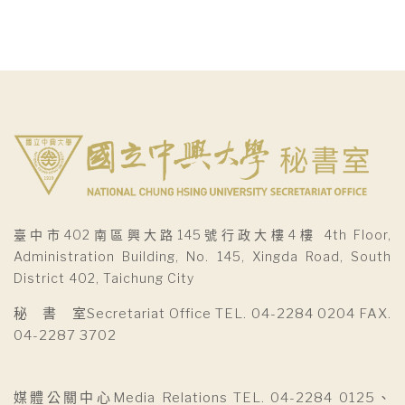
臺中市402南區興大路145號行政大樓4樓 4th Floor,
Administration Building, No. 145, Xingda Road, South
District 402, Taichung City
秘 書 室Secretariat Office TEL. 04-2284 0204 FAX.
04-2287 3702
媒體公關中心Media Relations TEL. 04-2284 0125、