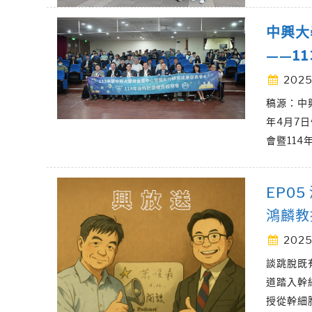
中興大
——1
2025
稿源：中
年4月7
會暨114
EP0
鴻麟教
2025
談跳脫既
道踏入幹
授從幹細