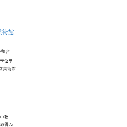
美術館
勢整合
士學位學
市立美術館
高中教
取得73