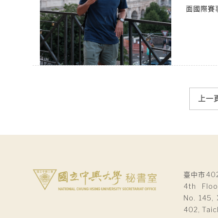
面國際賽
文
上一
章
導
覽
臺中市40
4th Floo
No. 145, 
402, Taic