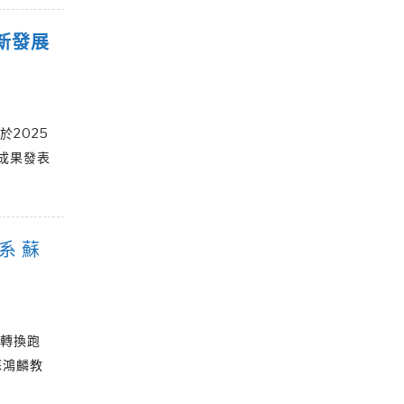
新發展
2025
究成果發表
系 蘇
後轉換跑
蘇鴻麟教