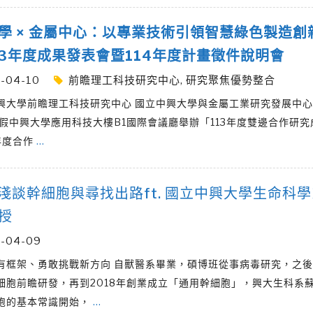
學 × 金屬中心：以專業技術引領智慧綠色製造創
13年度成果發表會暨114年度計畫徵件說明會
-04-10
前瞻理工科技研究中心
,
研究聚焦優勢整合
興大學前瞻理工科技研究中心 國立中興大學與金屬工業研究發展中心於
日假中興大學應用科技大樓B1國際會議廳舉辦「113年度雙邊合作研
年度合作
…
5 淺談幹細胞與尋找出路ft. 國立中興大學生命科學
授
-04-09
有框架、勇敢挑戰新方向 自獸醫系畢業，碩博班從事病毒研究，之
細胞前瞻研發，再到2018年創業成立「通用幹細胞」，興大生科系
胞的基本常識開始，
…