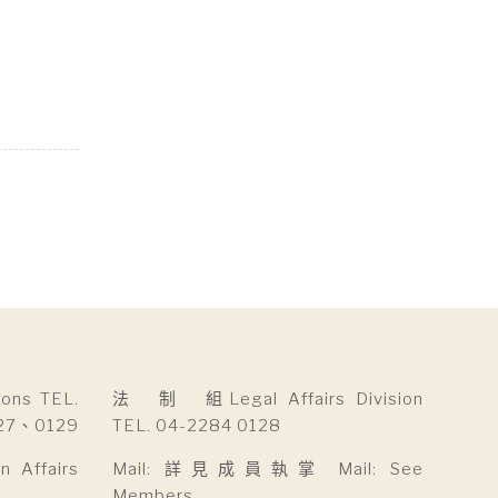
ns TEL.
法 制 組Legal Affairs Division
27、0129
TEL. 04-2284 0128
Affairs
Mail: 詳見成員執掌 Mail: See
Members