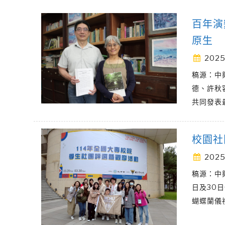
百年演
原生
2025
稿源：中
德、許秋
共同發表
校園社
2025
稿源：中
日及30
蝴蝶蘭儀