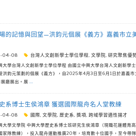
場的記憶與回望—洪鈞元個展《義方》嘉義市立
-04-08
台灣人文創新學士學位學程
,
文學院
,
研究聚焦優
興大學台灣人文創新學士學位學程 由國立中興大學台灣人文創新學
授洪鈞元策劃的個展《義方》，自2025年4月3日至6月1日於嘉義
特展廳展出。展
…
史系博士生侯鴻章 獲選國際龍舟名人堂教練
-04-08
國際
,
文學院
,
歷史系
,
獎項
,
跨域學習適性揚才
興大學文學院 中興大學歷史系博士班研究生侯鴻章（現職花蓮體育
國家隊教練），投入龍舟運動推廣20年，培育數十位國手，至今帶隊