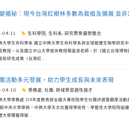
變揭秘：現今台灣紅樹林多數為栽植及擴展 並非
-04-11
生科學院
,
生科系
,
研究聚焦優勢整合
興大學生命科學系 國立中興大學生命科學系與全球變遷生物學研究
容教授，以及國立中山大學退休教授楊遠波老師，於《國立台灣博物
最新研究成果〈台灣紅
…
團活動多元發展，助力學生成長與未來表現
-04-10
學務處
,
社團
,
跨域學習適性揚才
興大學學務處 114年度教育部全國大專校院學生社團評選暨觀摩活動於
日假中央大學舉辦，中興大學天文社獲得學術性、學藝性大學校院組
禮大使團獲得服
…