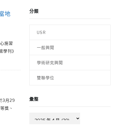
分類
當地
USR
中心施習
一般興聞
館學刊》
學術研究興聞
雙聯學位
彙整
3月29
優等獎、
彙
整