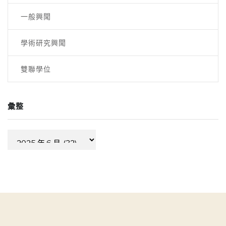
一般興聞
學術研究興聞
雙聯學位
彙整
彙
整