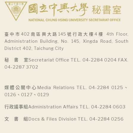
臺中市402南區興大路145號行政大樓4樓 4th Floor,
Administration Building, No. 145, Xingda Road, South
District 402, Taichung City
秘 書 室Secretariat Office TEL. 04-2284 0204 FAX.
04-2287 3702
媒體公關中心Media Relations TEL. 04-2284 0125、
0126、0127、0129
行政議事組Administration Affairs TEL. 04-2284 0603
文 書 組Docs & Files Division TEL. 04-2284 0256