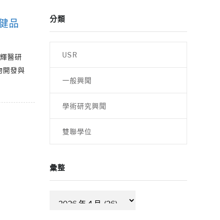
分類
健品
USR
耀輝醫研
物開發與
一般興聞
學術研究興聞
雙聯學位
彙整
彙
整