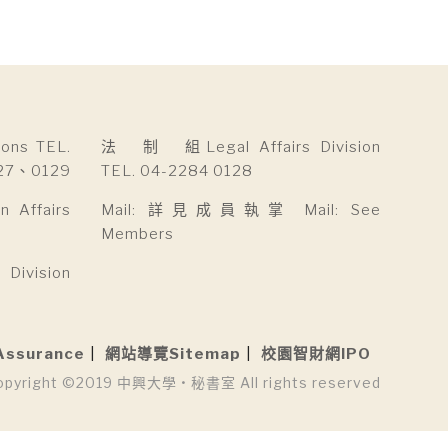
ns TEL.
法 制 組Legal Affairs Division
27、0129
TEL. 04-2284 0128
Affairs
Mail: 詳見成員執掌 Mail: See
Members
ivision
Assurance
網站導覽Sitemap
校園智財網IPO
opyright ©2019 中興大學 • 秘書室 All rights reserved