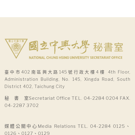
臺中市402南區興大路145號行政大樓4樓 4th Floor,
Administration Building, No. 145, Xingda Road, South
District 402, Taichung City
秘 書 室Secretariat Office TEL. 04-2284 0204 FAX.
04-2287 3702
媒體公關中心Media Relations TEL. 04-2284 0125、
0126、0127、0129