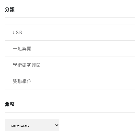
導
分類
覽
USR
一般興聞
學術研究興聞
雙聯學位
彙整
彙
整