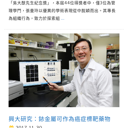
「吳大猷先生紀念獎」，本屆44位得獎者中，僅3位為管
理學門，張曼玲以優異的學術表現從中脫穎而出。其專長
為組織行為，致力於探索組
…
興大研究：銥金屬可作為癌症標靶藥物
2017-11-30