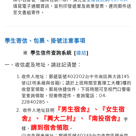
填寫電子通關資訊，並列印發遞單及商業發票，連同郵件送
至文書組寄件。
學生寄信、包裹、掛號注意事項
※ 學生信件查詢系統 [
連結
]
一、收信處及地址，請註記清楚：
收件人地址：郵遞區號
402202台中市南區興大路145
號(註明
系級與信箱)；請於上班時間至舊理工大樓1樓的
收發室領取。郵局快捷信件，下班時間可至校門口警衛
室查詢領取，但需帶證件，查詢電話：04-
22840285。
『男生宿舍』、『女生宿
收件人地址註明
舍』、『興大二村』、『南投宿舍』
字
請到宿舍領取
樣，
。
(1)女生宿舍地址：郵遞區號
40249
台中市南區國光路