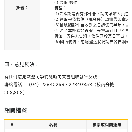
(3)領取 郵件。
掛號：
備註：
(1)未確認是否有郵件者，請向承辦人員查
(2)領取報值郵件（現金袋）請攜帶印章及
(3)掛號類郵件自收到之日起保管半年，
(4)若至本校網站查詢，未搜尋到自己的郵
例如：寄件人告知，信件已於某日寄出，但
(5)國內物流、宅配運送狀況請自各自網站
四、意見反映：
有任何意見歡迎同學們隨時向文書組收發室反映。
聯絡電話：（04）22840258、22840858（校內分機
258,858）。
相關檔案
#
名稱
檔案或相關連結