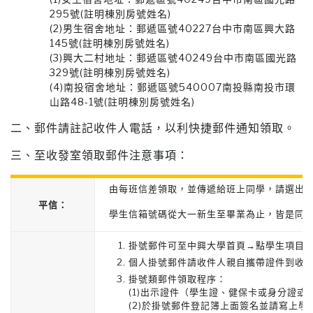
295
號
(
註明棟別房號姓名
)
(2)男生宿舍地址：郵遞區號
40227
台中市南區興大路
145
號
(
註明棟別房號姓名
)
(3)興大二村地址：郵遞區號
40249
台中市南區國光路
329
號
(
註明棟別房號姓名
)
(4)南投宿舍地址：郵遞區號
540007
南投縣南投市環
山路
48-1
號
(
註明棟別房號姓名
)
二、郵件請註記收件人電話，以利快捷郵件通知領取。
三、至收發室領取郵件注意事項：
由每班信差領取，並傳遞給班上同學，請選出
平信：
學生信箱號碼從大一新生至畢業為止，皆是同一個
掛號郵件可至中興大學首頁→點學生項目
個人掛號郵件請收件人親自攜帶證件到收
掛號類郵件領取程序：
(1)出示證件（學生證、健保卡或身分證或
(2)於掛號郵件登記簿上面簽名並請寫上學