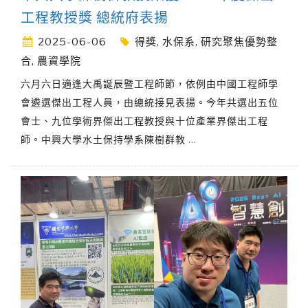
工程教授獎 總統府表揚
2025-06-06
得獎
,
水保系
,
研究聚焦優勢整
合
,
農資學院
六月六日適逢大禹誕辰暨工程師節，依例由中國工程師學
會遴選傑出工程人員，由總統接見表揚。今年共選出五位
會士、九位學術界傑出工程教授與十位產業界傑出工程
師。中興大學水土保持學系陳樹群教
…