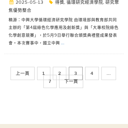
2025-05-13
得獎
,
循環研究經濟學院
,
研究聚
焦優勢整合
稿源：中興大學循環經濟研究學院 由環境部與教育部共同
主辦的「第4屆綠色化學應用及創新獎」與「大專校院綠色
化學創意競賽」，於5月9日舉行聯合頒獎典禮暨成果發表
會。本次賽事中，國立中興
…
文
上一頁
1
2
3
4
...
7
下一頁
章
導
覽