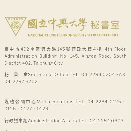
臺中市402南區興大路145號行政大樓4樓 4th Floor,
Administration Building, No. 145, Xingda Road, South
District 402, Taichung City
秘 書 室Secretariat Office TEL. 04-2284 0204 FAX.
04-2287 3702
媒體公關中心Media Relations TEL. 04-2284 0125、
0126、0127、0129
行政議事組Administration Affairs TEL. 04-2284 0603