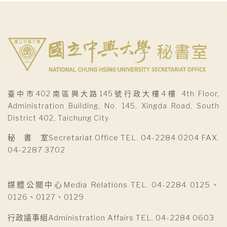
臺中市402南區興大路145號行政大樓4樓 4th Floor,
Administration Building, No. 145, Xingda Road, South
District 402, Taichung City
秘 書 室Secretariat Office TEL. 04-2284 0204 FAX.
04-2287 3702
媒體公關中心Media Relations TEL. 04-2284 0125、
0126、0127、0129
行政議事組Administration Affairs TEL. 04-2284 0603