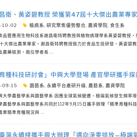
昌衛、黃姿碧教授 榮獲第47屆十大傑出農業專
-10-02
植病系
,
研究聚焦優勢整合
,
農資學院
,
食生系
食品暨應用生物科技系謝昌衛特聘教授與植物病理學系黃姿碧教授，
國十大傑出農業專家。謝昌衛特聘教授致力於食品生技研發，黃姿碧
及農藥檢測，兩位學者長
…
育種科技研討會」中興大學登場 產官學研攜手探
-09-15
園藝系
,
永續平台產研升級
,
農藝系
,
農資學院
興大學農藝學系與園藝學系 因應全球氣候變遷，極端氣候發生頻率
學農藝學系與園藝學系共同於112年9月15日攜手辦理「精準育種科
農業精準育種現況與
…
臺灣永續棧攜手興大辦理「邁向淨零排放—極端