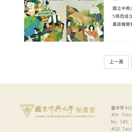
國立中興
5條而成
農政機關
文
上一頁
章
導
覽
臺中市40
4th Floo
No. 145, 
402, Taic