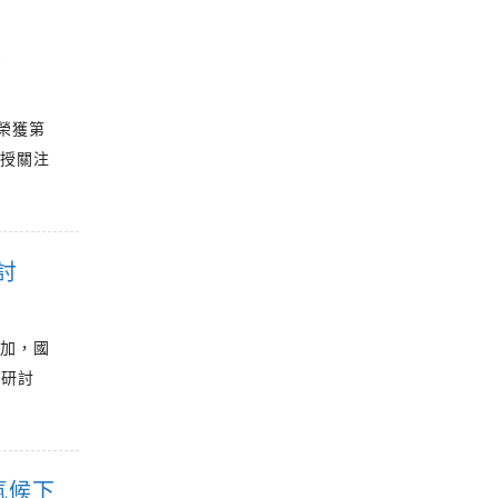
家
榮獲第
教授關注
討
增加，國
技研討
氣候下