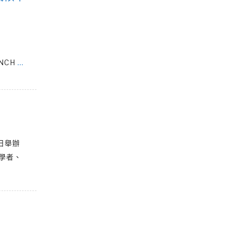
@NCH
…
日舉辦
學者、