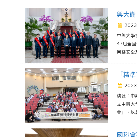
興大謝
2023
中興大學
47屆全
用藥安全
「精準
2023
稿源：中
立中興大
會」，以
國科會