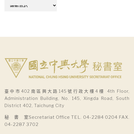
彙
整
臺中市402南區興大路145號行政大樓4樓 4th Floor,
Administration Building, No. 145, Xingda Road, South
District 402, Taichung City
秘 書 室Secretariat Office TEL. 04-2284 0204 FAX.
04-2287 3702