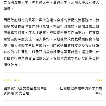
含泰國農業大學、瑪希敦大學、清邁大學、湄州大學及孔敬大
學等。
因應政府新南向政策，興大在過去良好的學術交流基礎上，持
續探求各種國際合作的可能性，整合行政機關、民間企業及研
究機構等資源，在人才培育、與區域鏈結等面向努力，在東南
亞地區則深度交流、深入耕耘，以期強化校內教師國際合作經
驗，擴大國際學生招生來源。同時透過畢業校友以及與泰國姊
妹校的良性互動，以及藉由教育部學海築夢計畫，選送學生赴
泰國進行專業實習及短期交流，促使興大教學及研發能量發揮
加乘效果。
PREVIOUS
NEXT
國軍第50屆文藝金像獎中部
佳和農化進駐中興大學育成
巡迴展 興大首展
中心