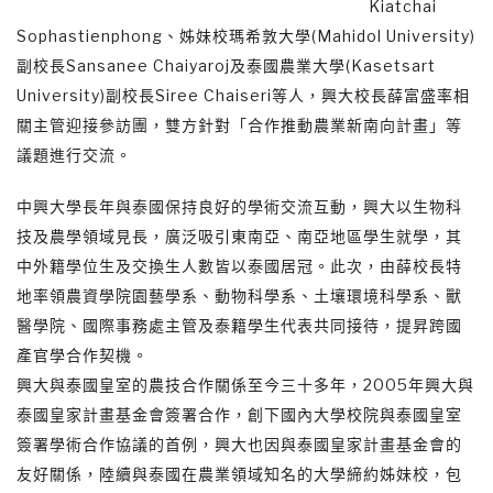
Kiatchai
Sophastienphong、姊妹校瑪希敦大學(Mahidol University)
副校長Sansanee Chaiyaroj及泰國農業大學(Kasetsart
University)副校長Siree Chaiseri等人，興大校長薛富盛率相
關主管迎接參訪團，雙方針對「合作推動農業新南向計畫」等
議題進行交流。
中興大學長年與泰國保持良好的學術交流互動，興大以生物科
技及農學領域見長，廣泛吸引東南亞、南亞地區學生就學，其
中外籍學位生及交換生人數皆以泰國居冠。此次，由薛校長特
地率領農資學院園藝學系、動物科學系、土壤環境科學系、獸
醫學院、國際事務處主管及泰籍學生代表共同接待，提昇跨國
產官學合作契機。
興大與泰國皇室的農技合作關係至今三十多年，2005年興大與
泰國皇家計畫基金會簽署合作，創下國內大學校院與泰國皇室
簽署學術合作協議的首例，興大也因與泰國皇家計畫基金會的
友好關係，陸續與泰國在農業領域知名的大學締約姊妹校，包