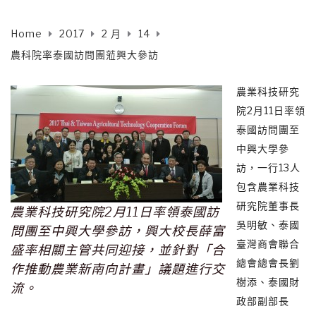
Home
2017
2 月
14
農科院率泰國訪問團蒞興大參訪
農業科技研究
院2月11日率領
泰國訪問團至
中興大學參
訪，一行13人
包含農業科技
研究院董事長
農業科技研究院2月11日率領泰國訪
吳明敏、泰國
問團至中興大學參訪，興大校長薛富
臺灣商會聯合
盛率相關主管共同迎接，並針對「合
總會總會長劉
作推動農業新南向計畫」議題進行交
樹添、泰國財
流。
政部副部長