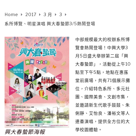
Home
2017
3 月
3
系所博覽、明星演唱 興大春蟄節3/5熱鬧登場
中部規模最大的校辦系所博
覽會熱鬧登場！中興大學3
月5日盛大舉辦第二屆「興
大春蟄節」，活動從上午10
點至下午5點，地點在惠蓀
堂前廣場，共有71個展示攤
位，介紹特色系所、多元社
團、國際美食、文創市集，
並邀請新生代歌手鼓鼓、朱
俐靜、艾怡良、潘裕文等人
連番演唱，提供全方位的大
學校園體驗。
興大春蟄節海報