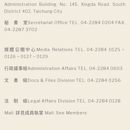
Administration Building, No. 145, Xingda Road, South
District 402, Taichung City
秘 書 室Secretariat Office TEL. 04-2284 0204 FAX.
04-2287 3702
媒體公關中心Media Relations TEL. 04-2284 0125、
0126、0127、0129
行政議事組Administration Affairs TEL. 04-2284 0603
文 書 組Docs & Files Division TEL. 04-2284 0256
法 制 組Legal Affairs Division TEL. 04-2284 0128
Mail: 詳見成員執掌 Mail: See Members