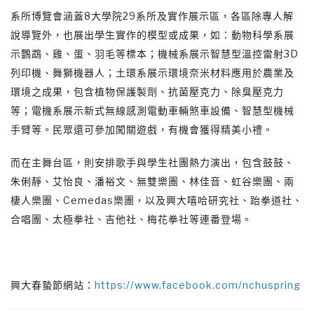
系所博覽會涵蓋8大學院29系所及實作展示區，各區除專人解
說導覽外，也展出學生實作的模型或成果，如：動物科學系展
示鸚鵡、雞、蛋、羽毛等標本；機械系展示智慧型溫控雷射3D
列印機、舞獅機器人；土環系展示環境奈米材料應用於農業及
環境之成果，包含植物保護製劑、抗菌壓克力、除臭壓克力
等；電機系展示新式無線感測電動車輛煞車設備、智慧型機械
手臂等。民眾還可參加闖關遊戲，有機會獲得精美小禮。
而在主舞台區，則安排歌手與學生社團熱力演出，包含鼓鼓、
朱俐靜、艾怡良、潘裕文、無雙樂團、林佳音、虹谷樂團、兩
棲人樂團、Cemedas樂團，以及興大嘻哈研究社、跆拳道社、
合唱團、太極拳社、吉他社、梅花拳社等連番登場。
興大春蟄節網站：
https://www.facebook.com/nchuspring