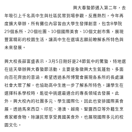
興大春蟄節邁入第二年，去
年吸引上千名高中生與社區民眾到場參觀，反應熱烈，今年再
度擴大舉辦，所有攤位內容皆由大學生發揮創意，包含8學院
29個系所、20個社團、10個國際美食、10個文創市集，展現
豐富精彩的校園生活，讓高中生在選填志願前瞭解系所特色與
未來發展。
興大校長薛富盛表示，3月5日剛好是24節氣中的驚蟄，特地選
在這天舉辦興大春蟄節活動，主要是象徵興大生氣蓬勃、多面
向百花齊放的意涵，希望透過系所博覽會展現各系所的長處讓
社會大眾了解，也協助高中生進一步了解系所特色，讓學生在
選擇科系學校時，能從中挑選最適合的專長領域去發展。此
外，興大校內的社團多元、學生國際化，因此也安排國際美食
展，透過馬來西亞、印尼、港澳、越南、聖露西亞等外籍生烹
煮家鄉食物，除讓民眾享受異國美食外，也展現國際多元的校
園文化。