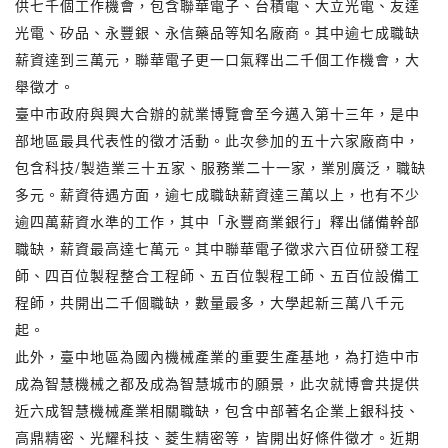
供七千個工作機會，包含聯華電子、台積電、大立光電、友達
光電、矽品、永豐銀、永信藥品等知名廠商。其中逾七成職缺
薪資達到三萬元，聯華電子更一口氣釋出二千個工作機會，大
舉徵才。
臺中市政府與興大合辦的就業博覽會至今邁入第十三年，是中
部地區最具代表性的徵才活動。此次參加的五十六家廠商中，
包含科技/製造業三十五家、服務業二十一家，業別廣泛，職缺
多元。薪資待遇方面，逾七成職缺薪資達三萬以上，也有不少
逾四萬薪資水準的工作，其中「永豐商業銀行」釋出儲備幹部
職缺，薪資最高達七萬元。其中聯華電子徵求六百位研發工程
師、四百位製程整合工程師、五百位製程工師、五百位設備工
程師，共開出二千個職缺，數量最多，大學起新三萬八千元
起。
此外，臺中地區為國內機械產業的重要生產基地，為打造中市
成為智慧機械之都及成為智慧城市的願景，此次就博會共提供
近六成智慧機械產業相關職缺，包含中部著名企業上銀科技、
高鼎精密、光耀科技、菱生精密等，皆開出好條件徵才。近期