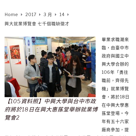
Home
2017
3 月
14
興大就業博覽會 七千個職缺徵才
畢業求職潮來
臨，由臺中市
政府與國立中
興大學合辦的
106年「勇往
職前，齊得先
機」就業博覽
會，將於18日
【105資料照】中興大學與台中市政
在中興大學惠
府將於18日在興大惠蓀堂舉辦就業博
蓀堂登場。今
覽會2
年有五十六家
廠商參加，提