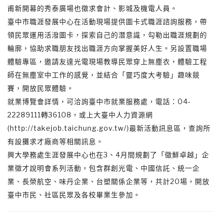
甫新開幕的秀泰廣場也徵求會計、影城及機電人員。
臺中市職涯發展中心在活動現場提供圖卡式職涯諮詢服務，帶
領民眾運用活潑圖卡，探索自己的潛意識，勾勒出職涯規劃的
輪廓，協助求職朋友找出職涯方向掌握美好人生。另設置職場
體驗專區，邀請友達光電現場教導民眾穿上無塵衣，體驗工程
師在無塵室中工作的感覺，並結合「靈巧度大考驗」趣味競
賽，開放民眾體驗。
就業博覽會詳情，可洽詢臺中市就業服務處，電話：04-
22289111轉36108，或上大臺中人力資源網
(http://takejob.taichung.gov.tw/)最新活動訊息區，查詢所
有設攤求才廠商等相關訊息。
興大學務處生涯發展中心也在3、4月間規劃了「徵鮮卓越」企
業徵才說明會系列活動，包含群創光電、中國信託、統一企
業、長榮航空、味丹企業、台塑關係企業等，共計20場，開放
臺中市民、社區民眾及各校畢業生參加。