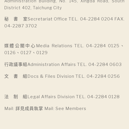
Administration Building, No. 145, Xingda Road, South
District 402, Taichung City
秘 書 室Secretariat Office TEL. 04-2284 0204 FAX.
04-2287 3702
媒體公關中心Media Relations TEL. 04-2284 0125、
0126、0127、0129
行政議事組Administration Affairs TEL. 04-2284 0603
文 書 組Docs & Files Division TEL. 04-2284 0256
法 制 組Legal Affairs Division TEL. 04-2284 0128
Mail: 詳見成員執掌 Mail: See Members