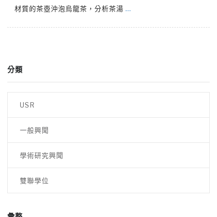
材質的茶壺沖泡烏龍茶，分析茶湯
…
分類
USR
一般興聞
學術研究興聞
雙聯學位
彙整