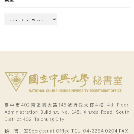
彙
整
臺中市402南區興大路145號行政大樓4樓 4th Floor,
Administration Building, No. 145, Xingda Road, South
District 402, Taichung City
秘 書 室Secretariat Office TEL. 04-2284 0204 FAX.