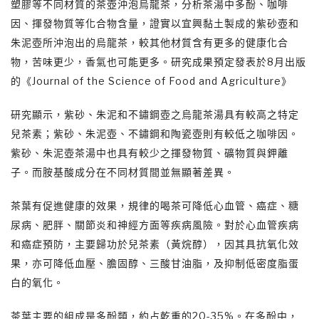
塑膠等不同材質的茶壺沖泡烏龍茶，分析茶湯中多酚、咖啡
因、揮發物質等化合物含量，證實以宜興黏土製成的紫砂壺和
朱泥壺所沖泡出的烏龍茶，較其他材質含有更多的健康化合
物，苦味更少，香氣也可能更多。研究成果預定發表於8月出版
的《Journal of the Science of Food and Agriculture》
研究顯示，紫砂、朱泥和不鏽鋼壺之烏龍茶湯具有較高之特定
兒茶素；紫砂、朱泥壺、不鏽鋼和陶瓷壺則有較低之咖啡因。
紫砂、朱泥壺茶湯中也具有較少之揮發物質、礦物質與鉀離
子。而胺基酸成分在不同材質間並無顯著差異。
茶葉有促進健康的效果，規律的喝茶可降低心血管、癌症、糖
尿病、肥胖、關節炎和神經方面等疾病風險。對於心血管疾病
和癌症預防，主要歸功於兒茶素（黃烷醇），因其具抗氧化效
果，亦可降低血壓、膽固醇、三酸甘油脂，及抑制低密度脂蛋
白的氧化。
茶葉主要的組成是多酚類，約占乾重的20-35%。在多酚中，