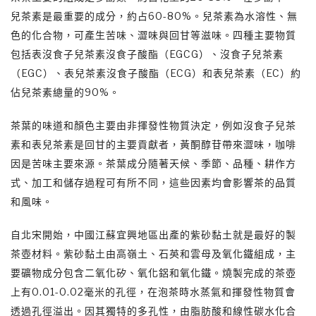
兒茶素是最重要的成分，約占60-80%。兒茶素為水溶性、無
色的化合物，可產生苦味、澀味與回甘等滋味。四種主要物質
包括表沒食子兒茶素沒食子酸酯（EGCG）、沒食子兒茶素
（EGC）、表兒茶素沒食子酸酯（ECG）和表兒茶素（EC）約
佔兒茶素總量的90%。
茶葉的味道和顏色主要由非揮發性物質決定，例如沒食子兒茶
素和表兒茶素是回甘的主要貢獻者，黃酮醇苷帶來澀味，咖啡
因是苦味主要來源。茶葉成分隨著天候、季節、品種、耕作方
式、加工和儲存過程可有所不同，這些因素均會影響茶的品質
和風味。
自北宋開始，中國江蘇宜興地區出產的紫砂黏土就是最好的製
茶壺材料。紫砂黏土由高嶺土、石英和雲母及氧化鐵組成，主
要礦物成分包含二氧化矽、氧化鋁和氧化鐵。燒製完成的茶壺
上有0.01-0.02毫米的孔徑，在泡茶時水蒸氣和揮發性物質會
透過孔徑溢出。因其獨特的多孔性，由脂肪酸和線性碳水化合