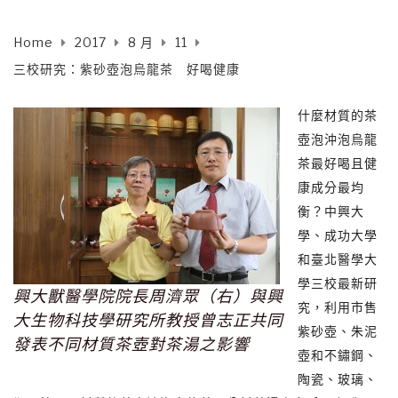
Home
2017
8 月
11
三校研究：紫砂壺泡烏龍茶 好喝健康
什麼材質的茶
壺泡沖泡烏龍
茶最好喝且健
康成分最均
衡？中興大
學、成功大學
和臺北醫學大
學三校最新研
興大獸醫學院院長周濟眾（右）與興
究，利用市售
大生物科技學研究所教授曾志正共同
紫砂壺、朱泥
發表不同材質茶壺對茶湯之影響
壺和不鏽鋼、
陶瓷、玻璃、