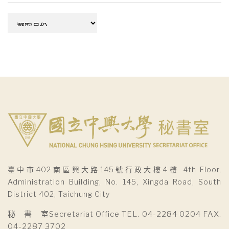
彙
整
臺中市402南區興大路145號行政大樓4樓 4th Floor,
Administration Building, No. 145, Xingda Road, South
District 402, Taichung City
秘 書 室Secretariat Office TEL. 04-2284 0204 FAX.
04-2287 3702