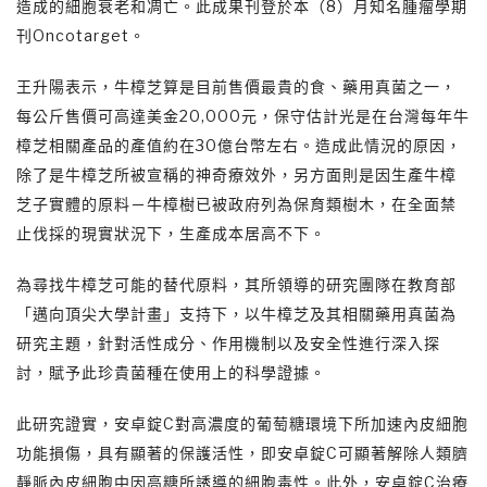
造成的細胞衰老和凋亡。此成果刊登於本（8）月知名腫瘤學期
刊Oncotarget。
王升陽表示，牛樟芝算是目前售價最貴的食、藥用真菌之一，
每公斤售價可高達美金20,000元，保守估計光是在台灣每年牛
樟芝相關產品的產值約在30億台幣左右。造成此情況的原因，
除了是牛樟芝所被宣稱的神奇療效外，另方面則是因生產牛樟
芝子實體的原料－牛樟樹已被政府列為保育類樹木，在全面禁
止伐採的現實狀況下，生產成本居高不下。
為尋找牛樟芝可能的替代原料，其所領導的研究團隊在教育部
「邁向頂尖大學計畫」支持下，以牛樟芝及其相關藥用真菌為
研究主題，針對活性成分、作用機制以及安全性進行深入探
討，賦予此珍貴菌種在使用上的科學證據。
此研究證實，安卓錠C對高濃度的葡萄糖環境下所加速內皮細胞
功能損傷，具有顯著的保護活性，即安卓錠C可顯著解除人類臍
靜脈內皮細胞中因高糖所誘導的細胞毒性。此外，安卓錠C治療