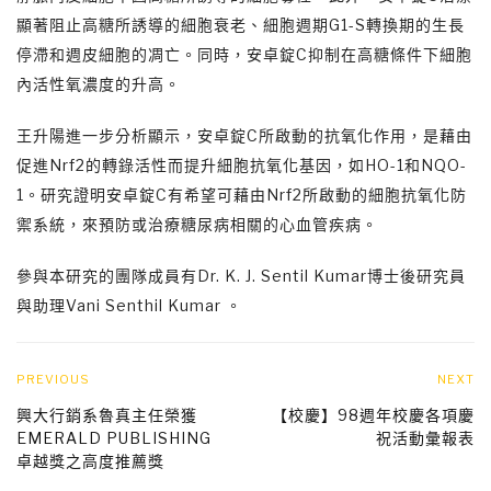
顯著阻止高糖所誘導的細胞衰老、細胞週期G1-S轉換期的生長
停滯和週皮細胞的凋亡。同時，安卓錠C抑制在高糖條件下細胞
內活性氧濃度的升高。
王升陽進一步分析顯示，安卓錠C所啟動的抗氧化作用，是藉由
促進Nrf2的轉錄活性而提升細胞抗氧化基因，如HO-1和NQO-
1。研究證明安卓錠C有希望可藉由Nrf2所啟動的細胞抗氧化防
禦系統，來預防或治療糖尿病相關的心血管疾病。
參與本研究的團隊成員有Dr. K. J. Sentil Kumar博士後研究員
與助理Vani Senthil Kumar 。
PREVIOUS
NEXT
興大行銷系魯真主任榮獲
【校慶】98週年校慶各項慶
EMERALD PUBLISHING
祝活動彙報表
卓越獎之高度推薦獎