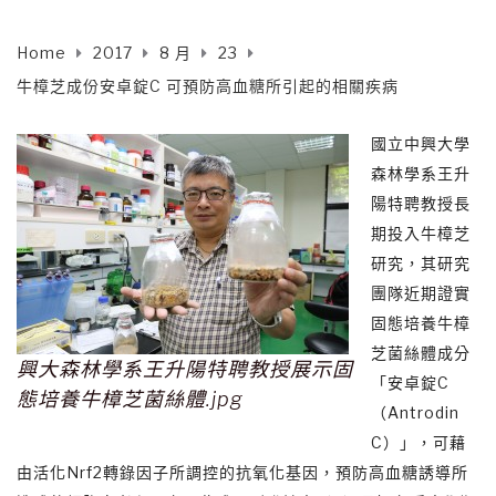
Home
2017
8 月
23
牛樟芝成份安卓錠C 可預防高血糖所引起的相關疾病
國立中興大學
森林學系王升
陽特聘教授長
期投入牛樟芝
研究，其研究
團隊近期證實
固態培養牛樟
芝菌絲體成分
興大森林學系王升陽特聘教授展示固
「安卓錠C
態培養牛樟芝菌絲體.jpg
（Antrodin
C）」，可藉
由活化Nrf2轉錄因子所調控的抗氧化基因，預防高血糖誘導所