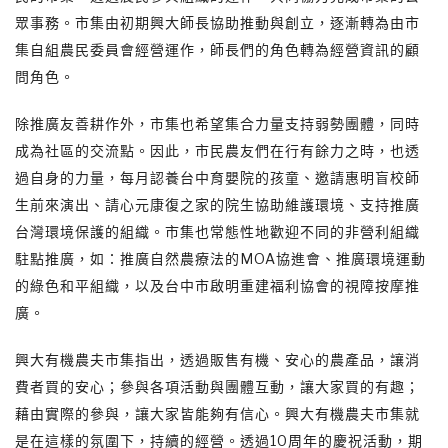
眾事務。市集由初期興大師長協助推動與創立，逐漸轉為由市
集自組農民委員會經營運作，師長們的角色轉為經營資訊的顧
問角色。
除推廣友善耕作外，市集也希望集合力量支持弱勢團體，同時
成為社區的交流點。因此，市民農友們在行有餘力之時，也透
過自身的力量，每月認養台中育嬰院的孩童、邀請惠明盲校師
生前來演出、請心元康復之家的院生協助維護環境、支持推廣
台灣環境保護的組織。市集也常態性地歡迎不同的非營利組織
駐點推廣，如：推廣自然農療法的MOA協進會、推廣環境運動
的綠色和平組織，以及台中市啟明重建福利協會的視障按摩推
廣。
興大有機農夫市集指出，透過販售有機、安心的農產品，讓消
費者買的安心；參與各項活動與團體互動，讓大家買的有趣；
藉由實際的參與，讓大家皆能夠有信心。興大有機農夫市集就
是在這樣的氛圍下，持續的經營。透過10周年的慶祝活動，期