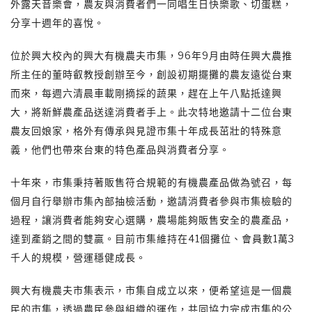
外露天音樂會，農友與消費者們一同唱生日快樂歌、切蛋糕，
分享十週年的喜悅。
位於興大校內的興大有機農夫市集，96年9月由時任興大農推
所主任的董時叡教授創辦至今，創設初期擺攤的農友遠從台東
而來，每週六清晨車載剛摘採的蔬果，趕在上午八點抵達興
大，將新鮮農產品送達消費者手上。此次特地邀請十二位台東
農友回娘家，格外有傳承與見證市集十年成長茁壯的特殊意
義，他們也帶來台東的特色產品與消費者分享。
十年來，市集秉持著販售符合規範的有機農產品做為號召，每
個月自行舉辦市集內部抽檢活動，邀請消費者參與市集檢驗的
過程，讓消費者能夠安心選購，農場能夠販售安全的農產品，
達到產銷之間的雙贏。目前市集維持在41個攤位、會員數1萬3
千人的規模，營運穩健成長。
興大有機農夫市集表示，市集自成立以來，便希望這是一個農
民的市集，透過農民參與組織的運作，共同協力完成市集的公