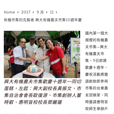
Home
2017
9 月
11
有機市集的先驅者 興大有機農夫市集10週年慶
國內第一個大
規模的有機農
夫市集—興大
有機農夫市
集，9日即將
歡慶十週年，
慶祝活動將邀
興大有機農夫市集歡慶十週年一同切
請創始即參與
蛋糕，左起：興大副校長黃振文、市
市集的台東農
集自治會會長歐復源、市集創辦人董
友回娘家，同
時叡、惠明盲校校長鄧麗蓮
時邀請惠明盲
校師生舉辦戶