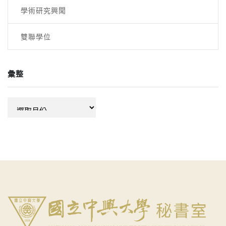
學術研究興聞
雙聯學位
彙整
彙
整