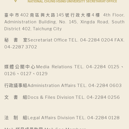
臺中市402南區興大路145號行政大樓4樓 4th Floor,
Administration Building, No. 145, Xingda Road, South
District 402, Taichung City
秘 書 室Secretariat Office TEL. 04-2284 0204 FAX.
04-2287 3702
媒體公關中心Media Relations TEL. 04-2284 0125、
0126、0127、0129
行政議事組Administration Affairs TEL. 04-2284 0603
文 書 組Docs & Files Division TEL. 04-2284 0256
法 制 組Legal Affairs Division TEL. 04-2284 0128