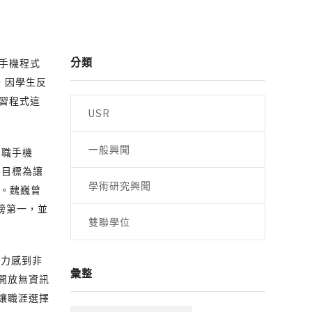
分類
手機程式
，因學生反
習程式這
USR
一般興聞
專職手機
，目標為讓
學術研究興聞
店。魏巍曾
行榜第一，並
雙聯學位
能力感到非
彙整
開放無資訊
讓職涯選擇