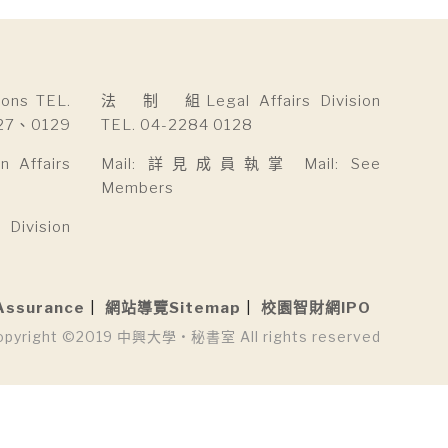
ns TEL.
法 制 組Legal Affairs Division
27、0129
TEL. 04-2284 0128
Affairs
Mail: 詳見成員執掌 Mail: See
Members
ivision
Assurance
網站導覽Sitemap
校園智財網IPO
opyright ©2019 中興大學 • 秘書室 All rights reserved