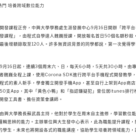
熱門 培養跨域數位能力
開發課程正夯，中興大學學務處生涯發展中心9月16日開辦「跨平台
發課程」，由程式自學達人魏巍授課，開放報名首日50個名額秒殺
最後增額錄取至120人。許多無資訊背景的同學都說，第一次覺得學
9月16日起，連續3個周末六、日，每天6小時，5天共30小時。由
發者魏巍全程上課，使用Corona SDK進行跨平台手機程式開發教學
程式的素人新手，學會獨立開發手機App，甚至自行上架到App商
50支App，其中「黃色小鴨」和「指認嫌疑犯」曾位居itunes排
p開發工具書、擔任資策會講師。
由興大學務長蘇武昌主持，他對於學生在周末自主進修，學習數位
邏輯思辨的能力。主辦單位興大生發中心表示，此為職能提升課程，
的學生，未來也將開設各式的職能講座，協助學生培養跨領域能力，