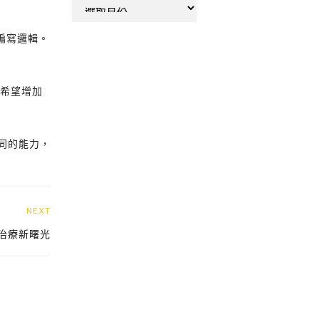
彙
整
編寫邏輯。
更希望增加
同的能力，
NEXT
治療新曙光