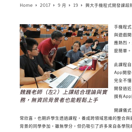
Home
2017
9 月
19
興大手機程式開發課超
手機程式
與遊戲開
應熱烈，
麼簡單。
此課程自
App開
完全不懂
開發過近
魏巍老師（左2）上課結合理論與實
撰有Ap
務，無資訊背景者也能輕鬆上手
開課儀式
常欣喜，也期許學生透過課程，養成跨領域思維的整合與
背景的同學參加，雖無學分，但仍吸引了許多來自各學院