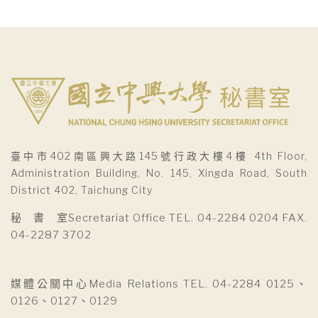
臺中市402南區興大路145號行政大樓4樓 4th Floor,
Administration Building, No. 145, Xingda Road, South
District 402, Taichung City
秘 書 室Secretariat Office TEL. 04-2284 0204 FAX.
04-2287 3702
媒體公關中心Media Relations TEL. 04-2284 0125、
0126、0127、0129