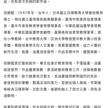
品，也有首次亮相的新作品。
倪朝龍，1940年生，台中人。日本國立兵庫教育大學藝術教育
碩士。現任國立臺灣美術館典藏委員、臺灣中部美術協會理事
長、臺中市美術教育學會榮譽理事長、中華民國油畫學會常務
理事、中華民國版畫學會顧問、臺陽美術協會常務理事等；曾
任小學教師、台中教育大學、亞洲大學教授暨中教大實小校長
等職，積極培養學生的人文素養，落實基礎教育，逾六十載的
創作生涯，版畫、油畫成就斐然，作品享譽中外，獲獎無數。
倪朝龍衷於藝術創作、畢生投身於教育領域，不僅版畫、油畫
成就斐然、作品獲譽無數，更深耕藝術教育工作，扶植無數藝
文界菁英、致力推廣地方藝文。其油畫擅用鮮明強烈的色彩、
豪放俐落的筆觸、飽滿活潑的張力，型塑出個人風格，早期風
格較為沉穩寧靜、光影交疊，後期則融入了西方元素，用色活
潑鮮明。
版畫則師承周瑛，從木刻版出發，間亦嘗試石版、銅版、絹印