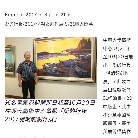
Home
2017
9 月
21
愛的行板-2017倪朝龍創作展 9/21興大開幕
中興大學藝術
中心9月21日
至10月20日展
出「愛的行板
–倪朝龍創作
展」，此次共
展出倪朝龍的
31幅油畫、29
知名畫家倪朝龍即日起至10月20日
幅版畫，其中
在興大藝術中心舉勵「愛的行板–
不少榮獲國際
2017倪朝龍創作展」
版畫展、臺陽
美展等得獎作