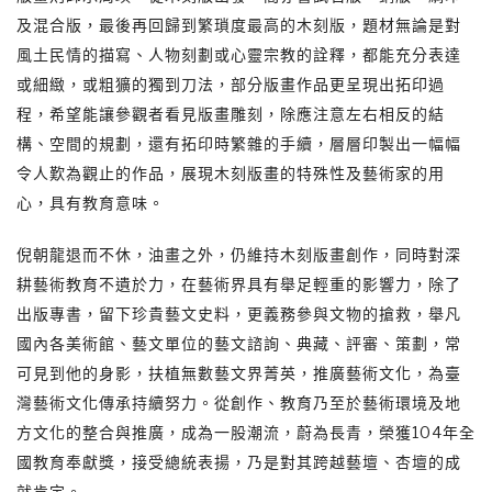
及混合版，最後再回歸到繁瑣度最高的木刻版，題材無論是對
風土民情的描寫、人物刻劃或心靈宗教的詮釋，都能充分表達
或細緻，或粗獷的獨到刀法，部分版畫作品更呈現出拓印過
程，希望能讓參觀者看見版畫雕刻，除應注意左右相反的結
構、空間的規劃，還有拓印時繁雜的手續，層層印製出一幅幅
令人歎為觀止的作品，展現木刻版畫的特殊性及藝術家的用
心，具有教育意味。
倪朝龍退而不休，油畫之外，仍維持木刻版畫創作，同時對深
耕藝術教育不遺於力，在藝術界具有舉足輕重的影響力，除了
出版專書，留下珍貴藝文史料，更義務參與文物的搶救，舉凡
國內各美術館、藝文單位的藝文諮詢、典藏、評審、策劃，常
可見到他的身影，扶植無數藝文界菁英，推廣藝術文化，為臺
灣藝術文化傳承持續努力。從創作、教育乃至於藝術環境及地
方文化的整合與推廣，成為一股潮流，蔚為長青，榮獲104年全
國教育奉獻獎，接受總統表揚，乃是對其跨越藝壇、杏壇的成
就肯定。