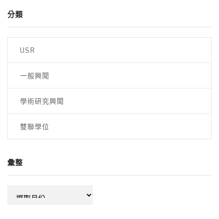
分類
USR
一般興聞
學術研究興聞
雙聯學位
彙整
彙
整