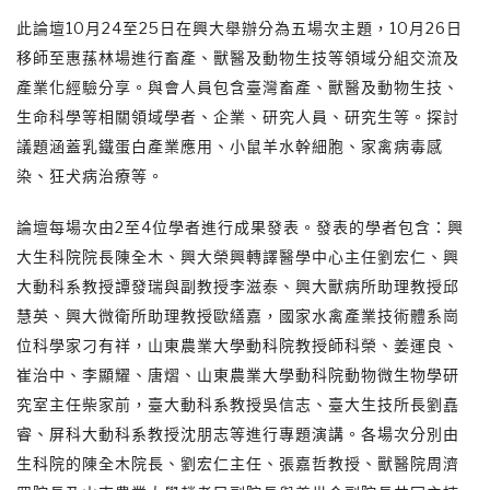
此論壇10月24至25日在興大舉辦分為五場次主題，10月26日
移師至惠蓀林場進行畜產、獸醫及動物生技等領域分組交流及
產業化經驗分享。與會人員包含臺灣畜產、獸醫及動物生技、
生命科學等相關領域學者、企業、研究人員、研究生等。探討
議題涵蓋乳鐵蛋白產業應用、小鼠羊水幹細胞、家禽病毒感
染、狂犬病治療等。
論壇每場次由2至4位學者進行成果發表。發表的學者包含：興
大生科院院長陳全木、興大榮興轉譯醫學中心主任劉宏仁、興
大動科系教授譚發瑞與副教授李滋泰、興大獸病所助理教授邱
慧英、興大微衛所助理教授歐繕嘉，國家水禽產業技術體系崗
位科學家刁有祥，山東農業大學動科院教授師科榮、姜運良、
崔治中、李顯耀、唐熠、山東農業大學動科院動物微生物學研
究室主任柴家前，臺大動科系教授吳信志、臺大生技所長劉嚞
睿、屏科大動科系教授沈朋志等進行專題演講。各場次分別由
生科院的陳全木院長、劉宏仁主任、張嘉哲教授、獸醫院周濟