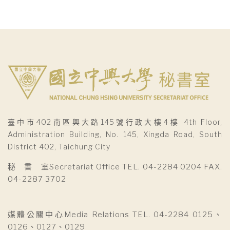
臺中市402南區興大路145號行政大樓4樓 4th Floor,
Administration Building, No. 145, Xingda Road, South
District 402, Taichung City
秘 書 室Secretariat Office TEL. 04-2284 0204 FAX.
04-2287 3702
媒體公關中心Media Relations TEL. 04-2284 0125、
0126、0127、0129