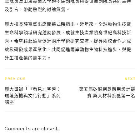
眾院長及山東農業大學趙孝民副院長與姜世金副院長共同主持
及引言，帶動熱烈的討論氣氛。
興大校長薛富盛出席開幕式時指出，近年來，全球動物生技暨
生命科學領域研究蓬勃發展，成就生技產業躋身世紀高科技新
秀。希望藉此論壇促進兩岸學術研究交流、提昇兩校合作之成
效及研發成果產業化，共同促進兩岸動物生物科技進步，與提
升生技產業的競爭力。
PREVIOUS
NEXT
興大舉辦「『看見』空污：
第五屆矽酮創意應用設計競
環境危機與文化行動」系列
賽 興大材料系獲第一名
講座
Comments are closed.