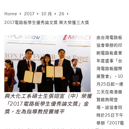
Home
2017
10 月
26
2017電路板學生優秀論文獎 興大榮獲三大獎
由台灣電路板
協會舉辦的印
刷電路板產業
年度盛事「台
灣電路板國際
展覽會」，10
月25日起一連
三天在南港展
興大化工系碩士生張翊宣（中）榮獲
賢館熱鬧登
「2017電路板學生優秀論文獎」金
場。該協會同
獎，左為指導教授竇維平
時於25日下午
舉辦「2017電