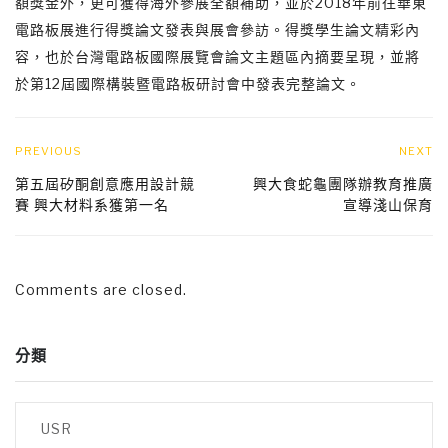
額獎金外，更可獲得海外參展全額補助，並於2018年前往華東
電路板展進行得獎論文發表與展會參訪。得獎學生論文精彩內
容，也於台灣電路板國際展覽會論文主題區內摘要呈現，並將
於第12屆國際構裝暨電路板研討會中發表完整論文。
PREVIOUS
NEXT
第五屆矽酮創意應用設計競
興大食蛇龜團隊辦教育推廣
賽 興大材料系獲第一名
宣導淺山保育
Comments are closed.
分類
USR