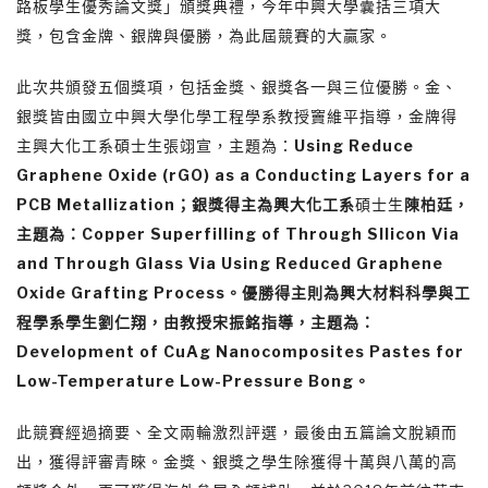
路板學生優秀論文獎」頒獎典禮，今年中興大學囊括三項大
獎，包含金牌、銀牌與優勝，為此屆競賽的大贏家。
此次共頒發五個獎項，包括金獎、銀獎各一與三位優勝。金、
銀獎皆由國立中興大學化學工程學系教授竇維平指導，金牌得
主興大化工系碩士生張翊宣，主題為：
Using Reduce
Graphene Oxide (rGO) as a Conducting Layers for a
PCB Metallization
；銀獎得主為興大化工系
碩士生
陳柏廷，
主題為：
Copper Superfilling of Through Sllicon Via
and Through Glass Via Using Reduced Graphene
Oxide Grafting Process
。優勝得主則為興大材料科學與工
程學系學生劉仁翔，由教授宋振銘指導，主題為：
Development of CuAg Nanocomposites Pastes for
Low-Temperature Low-Pressure Bong
。
此競賽經過摘要、全文兩輪激烈評選，最後由五篇論文脫穎而
出，獲得評審青睞。金獎、銀獎之學生除獲得十萬與八萬的高