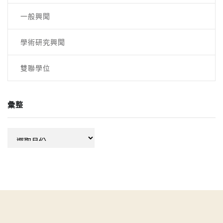
一般興聞
學術研究興聞
雙聯學位
彙整
彙
整