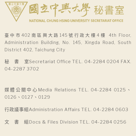
臺中市402南區興大路145號行政大樓4樓 4th Floor,
Administration Building, No. 145, Xingda Road, South
District 402, Taichung City
秘 書 室Secretariat Office TEL. 04-2284 0204 FAX.
04-2287 3702
媒體公關中心Media Relations TEL. 04-2284 0125、
0126、0127、0129
行政議事組Administration Affairs TEL. 04-2284 0603
文 書 組Docs & Files Division TEL. 04-2284 0256