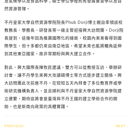
及氣候學以及食品科學；碩士學位學程則有發展實習學以及自
然資源管理。
不丹皇家大學自然資源學院院長Phub Dorji博士親自率領該校
教務長、學務長、研發長等一級主管迎接興大訪問團。Dorji院
長提到，這幾年因為推廣國際化的緣故，校園內漸漸看得到國
際學生，但十多都仍來自南亞地區，希望未來也能將觸角延伸
到其他東亞國家，故非常期盼與興大建立合作。
對此，興大國際長陳牧民建議，雙方可以從教授互訪、舉辦研
討會、讓不丹學生來興大攻讀碩博士等方式逐步建立關係。興
大訪問團此次前進不丹，在短短五天內拜會了多位教育界或學
術研究機構負責人，並且順利與不丹皇家大學自然資源學院建
立連繫，期待這將會是臺灣與不丹王國的建立學術合作的開
始，也是新南向政策的具體實踐。
PREVIOUS
NEXT