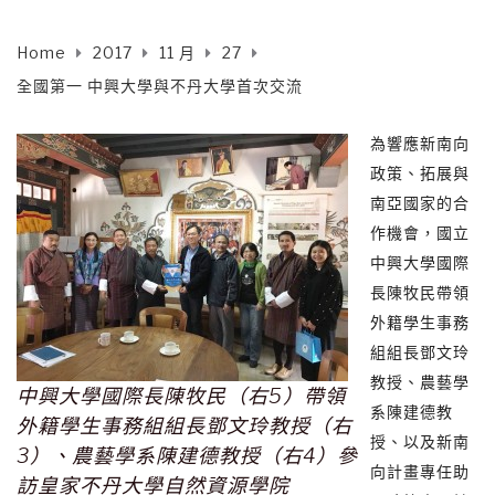
Home
2017
11 月
27
全國第一 中興大學與不丹大學首次交流
為響應新南向
政策、拓展與
南亞國家的合
作機會，國立
中興大學國際
長陳牧民帶領
外籍學生事務
組組長鄧文玲
教授、農藝學
中興大學國際長陳牧民（右5）帶領
系陳建德教
外籍學生事務組組長鄧文玲教授（右
授、以及新南
3）、農藝學系陳建德教授（右4）參
向計畫專任助
訪皇家不丹大學自然資源學院