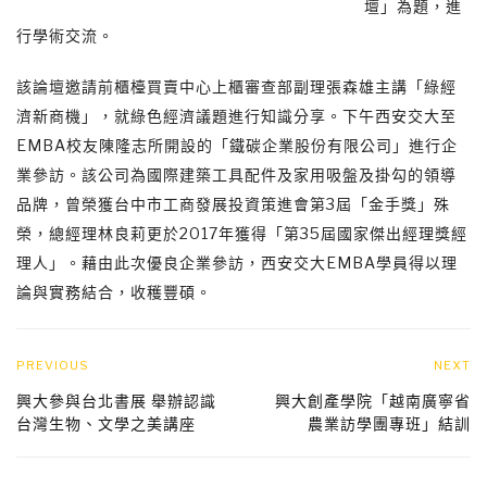
壇」為題，進
行學術交流。
該論壇邀請前櫃檯買賣中心上櫃審查部副理張森雄主講「綠經
濟新商機」，就綠色經濟議題進行知識分享。下午西安交大至
EMBA校友陳隆志所開設的「鐵碳企業股份有限公司」進行企
業參訪。該公司為國際建築工具配件及家用吸盤及掛勾的領導
品牌，曾榮獲台中市工商發展投資策進會第3屆「金手獎」殊
榮，總經理林良莉更於2017年獲得「第35屆國家傑出經理獎經
理人」。藉由此次優良企業參訪，西安交大EMBA學員得以理
論與實務結合，收穫豐碩。
PREVIOUS
NEXT
興大參與台北書展 舉辦認識
興大創產學院「越南廣寧省
台灣生物、文學之美講座
農業訪學團專班」結訓