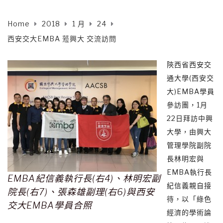
Home
2018
1 月
24
西安交大EMBA 蒞興大 交流訪問
陝西省西安交
通大學(西安交
大)EMBA學員
參訪團，1月
22日拜訪中興
大學，由興大
管理學院副院
長林明宏與
EMBA執行長
EMBA紀信義執行長(右4)、林明宏副
紀信義親自接
院長(右7)、張森雄副理(右6)與西安
待，以「綠色
交大EMBA學員合照
經濟的學術論