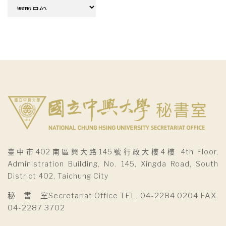
彙
整
臺中市402南區興大路145號行政大樓4樓 4th Floor,
Administration Building, No. 145, Xingda Road, South
District 402, Taichung City
秘 書 室Secretariat Office TEL. 04-2284 0204 FAX.
04-2287 3702