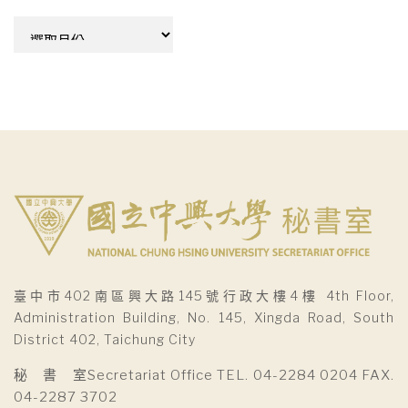
彙
整
臺中市402南區興大路145號行政大樓4樓 4th Floor,
Administration Building, No. 145, Xingda Road, South
District 402, Taichung City
秘 書 室Secretariat Office TEL. 04-2284 0204 FAX.
04-2287 3702