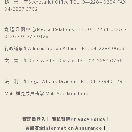
秘 書 室Secretariat Office TEL. 04-2284 0204 FAX.
04-2287 3702
媒體公關中心Media Relations TEL. 04-2284 0125、
0126、0127、0129
行政議事組Administration Affairs TEL. 04-2284 0603
文 書 組Docs & Files Division TEL. 04-2284 0256
法 制 組Legal Affairs Division TEL. 04-2284 0128
Mail: 詳見成員執掌 Mail: See Members
管理員登入
隱私聲明Privacy Policy
資訊安全Information Assurance