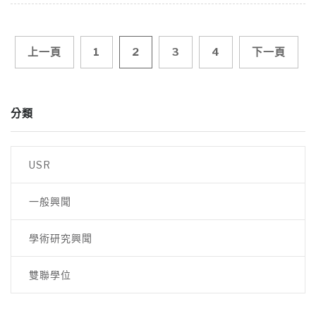
文
上一頁
1
2
3
4
下一頁
章
分類
導
覽
USR
一般興聞
學術研究興聞
雙聯學位