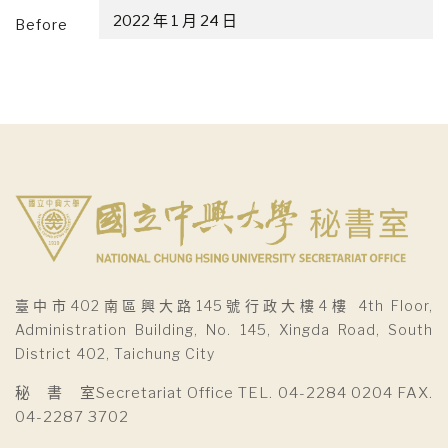
Before
臺中市402南區興大路145號行政大樓4樓 4th Floor,
Administration Building, No. 145, Xingda Road, South
District 402, Taichung City
秘 書 室Secretariat Office TEL. 04-2284 0204 FAX.
04-2287 3702